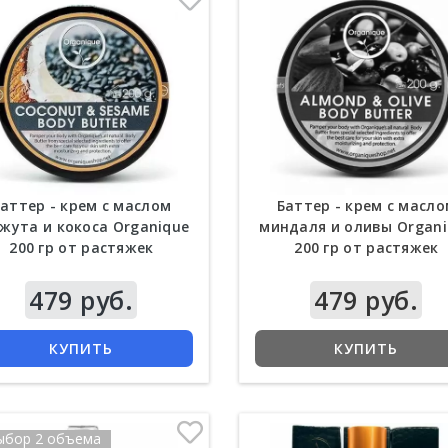
аттер - крем с маслом
Баттер - крем с масл
атиновая шелковая
Крокодиловый бальзам с
жута и кокоса Organique
миндаля и оливы Organi
ротка для волос More
экстрактом алоэ вера Thai
200 гр от растяжек
200 гр от растяжек
Than 250 мл
Herb 50 гр
479 руб.
479 руб.
855 руб.
Цена
434 руб.
КУПИТЬ
КУПИТЬ
КУПИТЬ
КУПИТЬ
ыбор 2 объема