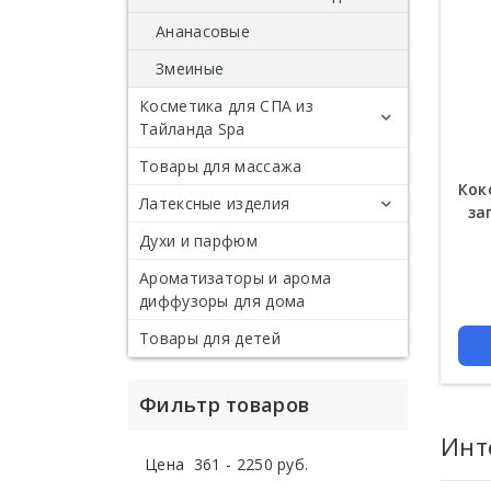
Лекарства и таблетки от
Лекарство и таблетки
гипертонии
сахарного диабета
от подагры
Ананасовые
Капсулы для кишечника
Препараты для
Змеиные
суставов
Слабительное
Пробиотики и
Косметика для СПА из
пребиотики
Тайланда Spa
Таблетки от паразитов
и глистов
Товары для массажа
SPA косметика
Кок
Лекарства для желудка,
Латексные изделия
СПА масла
за
от гастрита
Духи и парфюм
Подушки из латекса
Таблетки для печени и
Ароматизаторы и арома
Одеяла из латекса
Детские подушки из
Цена
гепатопротекторы
диффузоры для дома
латекса
Латексные матрасы
Лекарства для почек
Товары для детей
Латексные подушки
Patex матрасы
Таблетки от цистита
Patex
Фильтр товаров
Инт
Цена
361
-
2250
руб.