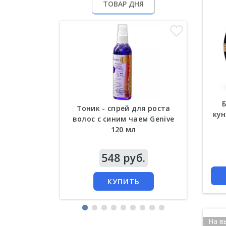
ТОВАР ДНЯ
Б
Тоник - спрей для роста
Кер
кун
волос с синим чаем Genive
сыво
120 мл
Цена
548 руб.
Цена
КУПИТЬ
На в