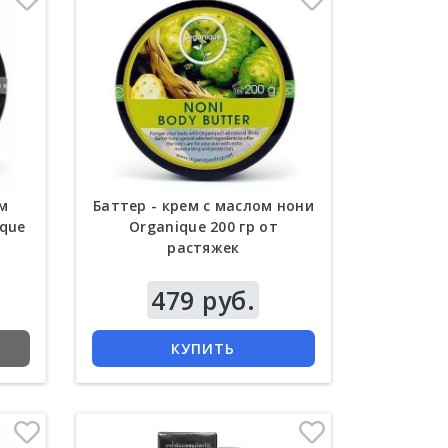
Тайская зубная паста Yim
Siam 25 гр в круглой баночке
Шампунь от вып
волос Джинда (Jind
ом
Баттер - крем с маслом нони
que
Organique 200 гр от
растяжек
479 руб.
Цена
208 руб.
Цена
295 руб
КУПИТЬ
КУПИТЬ
КУПИТЬ