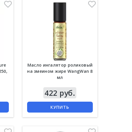
ure
Масло ингалятор роликовый
250,
на змеином жире WangWan 8
мл
422 руб.
КУПИТЬ