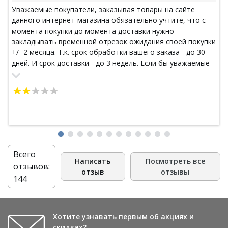
Уважаемые покупатели, заказывая товары на сайте
данного интернет-магазина обязательно учтите, что с
момента покупки до момента доставки нужно
закладывать временной отрезок ожидания своей покупки
+/- 2 месяца. Т.к. срок обработки вашего заказа - до 30
дней. И срок доставки - до 3 недель. Если бы уважаемые
сотрудники данного магазина, вынесли эту готовую
информацию (две строчки) в шапку раздела "оплата и
доставка" , то, например, у меня вопросов бы не
возникло. Отказаться от покупки спустя 2 недели после
оплаты нельзя. На сайте есть договор-оферты. п. 1.8.1 об
этом. Договор-оферты длинный, прочитать полностью
долго. Да, вся информация есть на сайте (все юридически
грамотно, как в кодексах), но, мы (позволю себе
Всего
обобщить) обычные покупатели интернет-магазинов как
Написать
Посмотреть все
отзывов:
часто ходим и читаем все тексты до последней буквы во
отзыв
отзывы
144
всех имеющихся разделах сайтов онлайн-магазинов? А
сотруднице колл центра - моя наивысшая оценка ее
работе. Её ответ: - на сайте вся информация есть, кидает
ссылки, мол предлагает п
Хотите узнавать первым об акциях и
скидках?