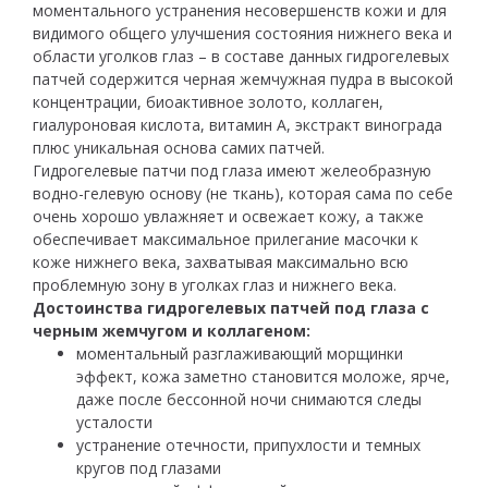
моментального устранения несовершенств кожи и для
видимого общего улучшения состояния нижнего века и
области уголков глаз – в составе данных гидрогелевых
патчей содержится черная жемчужная пудра в высокой
концентрации, биоактивное золото, коллаген,
гиалуроновая кислота, витамин А, экстракт винограда
плюс уникальная основа самих патчей.
Гидрогелевые патчи под глаза имеют желеобразную
водно-гелевую основу (не ткань), которая сама по себе
очень хорошо увлажняет и освежает кожу, а также
обеспечивает максимальное прилегание масочки к
коже нижнего века, захватывая максимально всю
проблемную зону в уголках глаз и нижнего века.
Достоинства гидрогелевых патчей под глаза с
черным жемчугом и коллагеном:
моментальный разглаживающий морщинки
эффект, кожа заметно становится моложе, ярче,
даже после бессонной ночи снимаются следы
усталости
устранение отечности, припухлости и темных
кругов под глазами