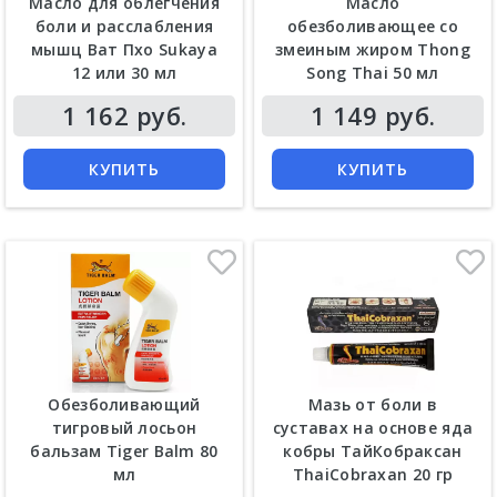
Масло для облегчения
Масло
боли и расслабления
обезболивающее со
мышц Ват Пхо Sukaya
змеиным жиром Thong
12 или 30 мл
Song Thai 50 мл
Цена
Цена
1 162 руб.
1 149 руб.
КУПИТЬ
КУПИТЬ
Обезболивающий
Мазь от боли в
тигровый лосьон
суставах на основе яда
бальзам Tiger Balm 80
кобры ТайКобраксан
мл
ThaiCobraxan 20 гр