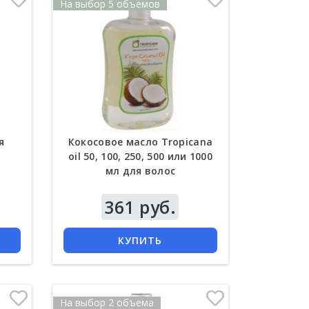
На выбор 5 объемов
Тайская зубная паста Yim
Siam 25 гр в круглой баночке
Шампунь от вып
волос Джинда (Jind
я
Кокосовое масло Tropicana
oil 50, 100, 250, 500 или 1000
мл для волос
Цена
208 руб.
Цена
295 руб
361 руб.
КУПИТЬ
КУПИТЬ
КУПИТЬ
На выбор 2 объема