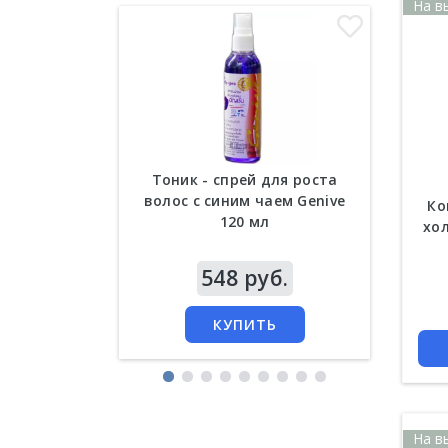
На в
Тоник - спрей для роста
Кер
волос с синим чаем Genive
сыво
Ко
120 мл
хол
Цена
548 руб.
Цена
КУПИТЬ
На в