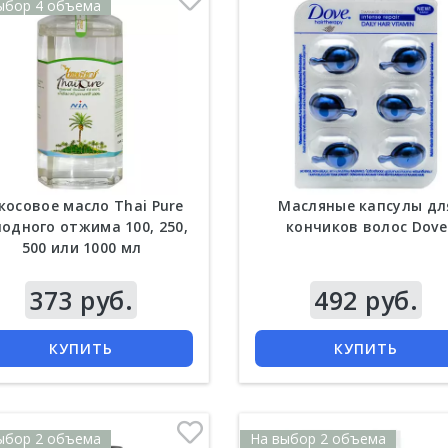
ыбор 4 объема
атиновая шелковая
Крокодиловый бальзам с
ротка для волос More
экстрактом алоэ вера Thai
косовое масло Thai Pure
Масляные капсулы дл
Than 250 мл
Herb 50 гр
одного отжима 100, 250,
кончиков волос Dove
500 или 1000 мл
855 руб.
Цена
434 руб.
373 руб.
492 руб.
КУПИТЬ
КУПИТЬ
КУПИТЬ
КУПИТЬ
ыбор 2 объема
На выбор 2 объема