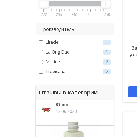
для массажа
Детские масла для
222
235
361
794
2250
массажа
Производитель
Кокосовые массажные
Масла Нони из Тайланда
Elracle
1
З
Ананасовые
La Ong Dao
1
дл
Змеиные
Mistine
2
Tropicana
2
Цена
Отзывы в категории
Юлия
12.06.2023