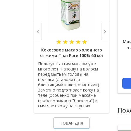
Мас
ч
Кокосовое масло холодного
отжима Thai Pure 100% 60 мл
Пользуюсь этим маслом уже
Цена
много лет. Наношу на волосы
перед мытьём головы на
полчаса (становятся
блестящими и шелковистыми).
Заметно подтягивает кожу на
теле (особенно при массаже
проблемных зон "банками") и
смягчает кожу на ступнях.
Пох
ТОВАР ДНЯ