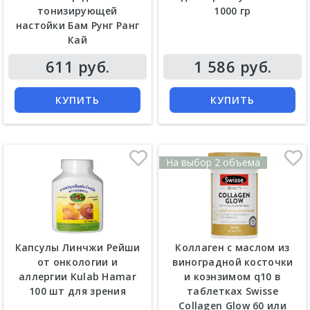
тонизирующей
1000 гр
настойки Бам Рунг Ранг
Кай
Цена
Цена
611 руб.
1 586 руб.
КУПИТЬ
КУПИТЬ
На выбор 2 объема
Капсулы Линчжи Рейши
Коллаген с маслом из
от онкологии и
виноградной косточки
аллергии Kulab Hamar
и коэнзимом q10 в
100 шт для зрения
таблетках Swisse
Collagen Glow 60 или