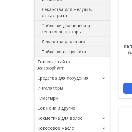
Лекарства для желудка,
от гастрита
Таблетки для печени и
гепатопротекторы
Лекарства для почек
Кап
Таблетки от цистита
w
Товары с сайта
Asiabiopharm
Цена
Средства для похудения
Ингаляторы
Таблетки для похудения
Пластыри
Антицеллюлитные крема
Таблетки для
похудения из черного
Сок нони и другие
Кремы Gold Shape
перца
Косметика для волос
Антицеллюлитные
Таблетки для
средства
быстрого похудения
Кокосовое масло
Шампуни