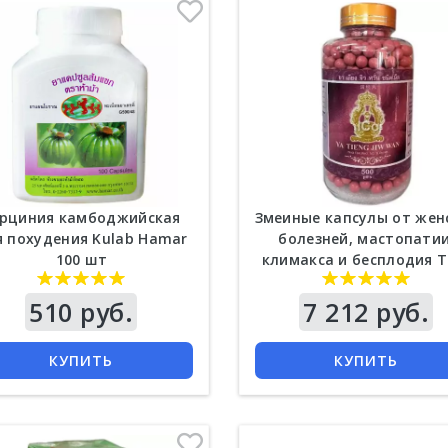
арциния камбоджийская
Змеиные капсулы от жен
я похудения Kulab Hamar
болезней, мастопатии
100 шт
климакса и бесплодия T
Jin Wan (Tieng Jiw Wan) 
драже
510 руб.
Цена
7 212 руб.
КУПИТЬ
КУПИТЬ