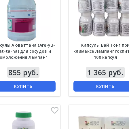
сулы Аюваттана (Are-yu-
Капсулы Вай Тонг пр
at-ta-na) для сосудов и
климаксе Лампанг госпи
омоложения Лампанг
100 капсул
госпиталь женские
855 руб.
Цена
1 365 руб.
КУПИТЬ
КУПИТЬ