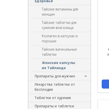
тайские
здоровья
от пародонтоза
Фа Талай Джон -
Красные бальзамы
Тайские витамины для
для чувствительных
андрографис
тайские
женщин
зубов
метельчатый
Черные бальзамы и мази
Тайские таблетки для
травяные
Таблетки шарики от
сужения влагалища
Желтые бальзамы
кашля и простуды
Черные
Коллаген в капсулах и
Белые мази и бальзамы
порошке
лечебные
Обезболивающие мази
Тайские вагинальные
Натуральные
таблетки
Бальзамы и гели для
Детские
суставов
Женские капсулы
без фтора
из Тайланда
Мази и кремы для
Цена
суставов
Зубные щетки
Препараты для мужчин
Охлаждающие бальзамы
Зубные пасты оптом
Лекарства таблетки от
БАДы для повышения
тайские
бесплодия
потенции у мужчин
Наборы зубных паст
Бальзамы Wang Prom
Таблетки от курения
Средства для
усиления потенции в
Мази для спортсменов
Препараты и таблетки
пожилом возрасте