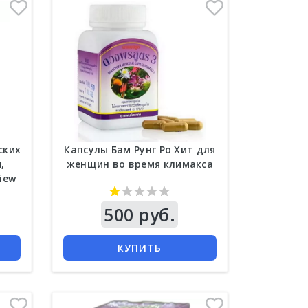
ских
Капсулы Бам Рунг Ро Хит для
,
женщин во время климакса
iew
500
Цена
500 руб.
КУПИТЬ