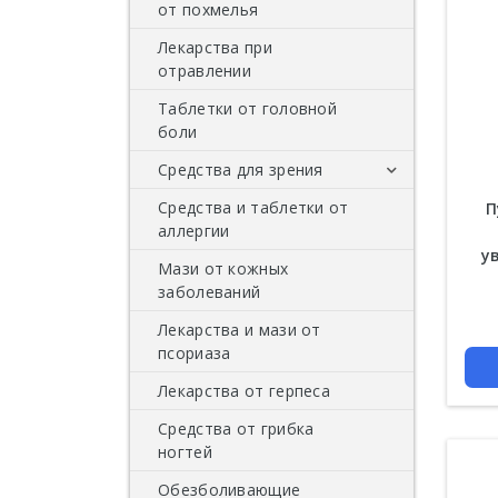
Muay (Муай Тай кремы)
от похмелья
Таблетки для мужской
Массажные бальзамы
Лекарства при
силы
тайские
отравлении
Таблетки от головной
боли
Средства для зрения
Средства и таблетки от
Таблетки и капсулы
П
аллергии
для зрения
у
Мази от кожных
заболеваний
Цена
Лекарства и мази от
псориаза
Лекарства от герпеса
Средства от грибка
ногтей
Обезболивающие