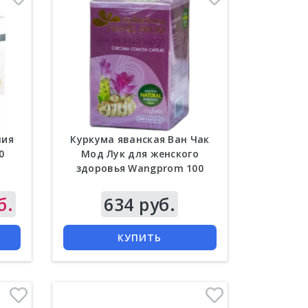
ния
Куркума яванская Ван Чак
0
Мод Лук для женского
здоровья Wangprom 100
капсул
б.
Цена
634 руб.
КУПИТЬ