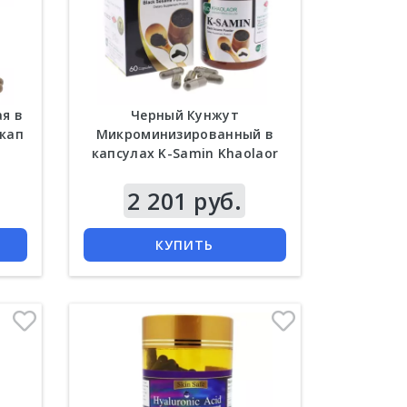
я в
Черный Кунжут
 кап
Микроминизированный в
капсулах K-Samin Khaolaor
60 шт
Цена
2 201 руб.
КУПИТЬ