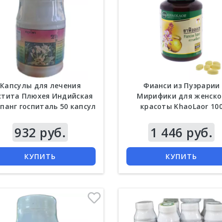
Капсулы для лечения
Фианси из Пуэрарии
стита Плюхея Индийская
Мирифики для женско
панг госпиталь 50 капсул
красоты KhaoLaor 10
таблеток женские
932 руб.
Цена
1 446 руб.
КУПИТЬ
КУПИТЬ