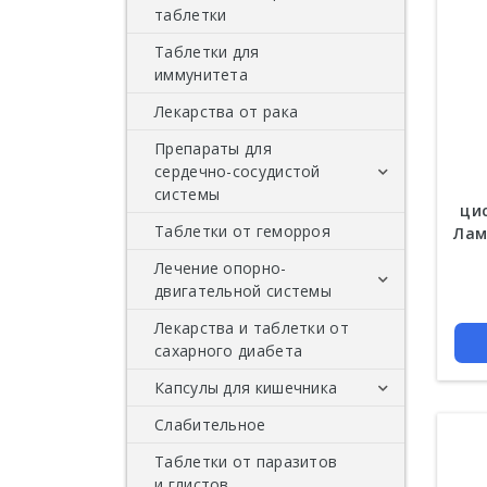
таблетки
Таблетки для
иммунитета
Лекарства от рака
Препараты для
сердечно-сосудистой
системы
ци
Таблетки от геморроя
Средства от
Лам
варикоза
Лечение опорно-
Цена
двигательной системы
Лекарства от
давления и
Лекарства и таблетки от
Лекарство и таблетки
гипертонии
сахарного диабета
от подагры
Капсулы для кишечника
Препараты для
суставов
Слабительное
Пробиотики и
пребиотики
Таблетки от паразитов
и глистов