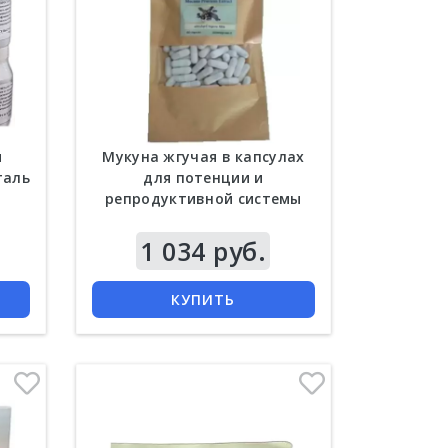
и
Мукуна жгучая в капсулах
таль
для потенции и
репродуктивной системы
100 шт
Цена
1 034 руб.
КУПИТЬ