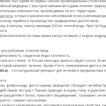
ампанг был одним из первых тайских провинциальных госпитале
йской медицины с альтернативными методами лечения. Широку
тительных компонентов, производимых на его территории.
цистита
, острых и хронических заболеваний почек и мочевывод
 основу серийного производства традиционных уросептиков.
зу 4 капсулы, запить минимум 250 мл теплой воды. Приступ буде
рата.
 мочеполовой системы прием капсул не менее 2 недель подряд, 2
 употребление соленой пищи.
реносимость, сердечная недостаточность.
или его стенки. В России ежегодно диагностируют около 30 мл
который назначит лечение. Кроме этого, немаловажна диета и 
dica)
– это натуральный препарат для лечения и профилактики п
стита
олы, флавоноиды, фитостерины, кверцитин. Обладает антибакт
ействием. Экстракт Плюхеи приводит в норму тонус и укрепляет
е расщепляют белок, помогают пищеварению. Оказывает антио
нитет, снимает воспаление.
 кровоостанавливающие, противовоспалительные свойства, сн