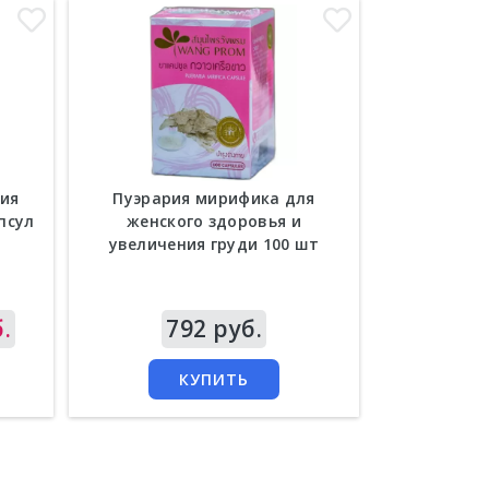
ия
Пуэрария мирифика для
Капсулы Ба
псул
женского здоровья и
женщин в
увеличения груди 100 шт
.
Цена
792 руб.
Цена
5
КУПИТЬ