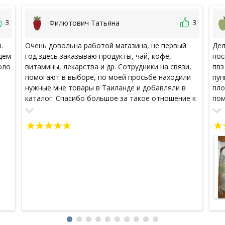
3
3
Филютович Татьяна
.
Очень довольна работой магазина, не первый
Дел
дем
год здесь заказываю продукты, чай, кофе,
пос
оло
витамины, лекарства и др. Сотрудники на связи,
пвз
помогают в выборе, по моей просьбе находили
пуп
нужные мне товары в Таиланде и добавляли в
пло
каталог. Спасибо большое за такое отношение к
пом
клиентам!!!)))
тол
пол
выб
Спа