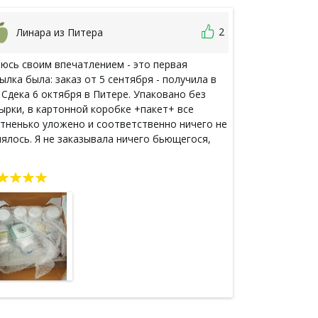
2
Линара из Питера
Виктор
юсь своим впечатлением - это первая
Посылку полу
ылка была: заказ от 5 сентября - получила в
RR341077183T
 Сдека 6 октября в Питере. Упаковано без
России. Больш
ырки, в картонной коробке +пакет+ все
отправку!
тненько уложено и соответственно ничего не
ялось. Я не заказывала ничего бьющегося,
ько капсулы и пастилки для горла. В подарок
ожили пару маcочек и нюхалку, которую я
рала в корзине. Буду пробовать все на себе:)
сибо за цены и доставку, и за подарочки!