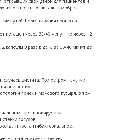
й, открывших свои двери для пациентов и
ю известность госпиталь приобрел
ящих путей. Нормализация процесса
т погашен через 30-40 минут, но через 12
 капсулы 3 раза в день за 30-40 минут до
н случаев цистита. При остром течении
питьевой режим.
атологий почек и мочевого пузыря, в том
ериальным, противовирусным,
 стенки сосудов.
ксидантное, антибактериальное,
ижает температуру. Содержит