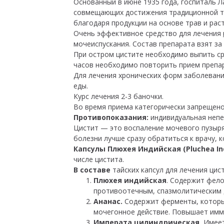
Основанный в июне 1935 года, госпиталь Л
совмещающих достижения традиционной та
благодаря продукции на основе трав и рас
Очень эффективное средство для лечения
мочеиспускания. Состав препарата взят за
При остром цистите необходимо выпить сра
часов необходимо повторить прием препа
Для лечения хронических форм заболеваний
еды.
Курс лечения 2-3 баночки.
Во время приема категорически запрещено
Противопоказания:
индивидуальная непе
Цистит — это воспаление мочевого пузыря 
болезни лучше сразу обратиться к врачу, 
Капсулы Плюхея Индийская (Pluchea In
числе цистита.
В составе
тайских капсул для лечения ци
Плюхея индийская
. Содержит фел
противоотечным, спазмолитическим д
Ананас.
Содержит ферменты, которы
мочегонное действие. Повышает имму
Императа цилиндрическая.
Имеет