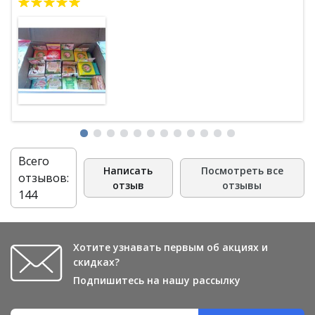
ваш магазин. удобно пользоваться сайтом, всё понятно
во время заказа. доставка была как и написали - в
пределах 3 недель. теперь опять буду радовать друзей
тайскими пастами)
Всего
Написать
Посмотреть все
отзывов:
отзыв
отзывы
144
Хотите узнавать первым об акциях и
скидках?
Подпишитесь на нашу рассылку