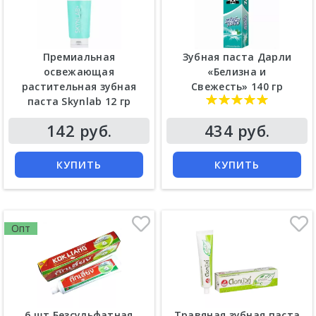
Премиальная
Зубная паста Дарли
освежающая
«Белизна и
растительная зубная
Свежесть» 140 гр
паста Skynlab 12 гр
Цена
Цена
142 руб.
434 руб.
КУПИТЬ
КУПИТЬ
Опт
6 шт Безсульфатная
Травяная зубная паста