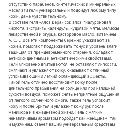
отсутствию парабенов, синтетических и минеральных
масел эти гели универсальны и подойдут любому типу
кожи, даже чувствительному.
В составе геля «Алоэ Вера» сок алоэ, гиалуроновая
кислота, экстракты календулы, кудрявой мяты, мелиссы
лекарственной и огурца, касторовое масло, витамины
А, С, Е. Все эти компоненты бережно ухаживают за
кожей, помогают поддерживать тонус и уровень влаги,
защищая от преждевременного старения, обладают
антиоксидантными и антисептическими свойствами.
Гели мгновенно впитываются, не оставляют липкости,
смягчают и увлажняют кожу, оказывают отличный
успокаивающий и легкий охлаждающий эффекты.
Такой гель отлично восстановит кожу после
длительного пребывания на солнце или при излишней
сухости воздуха, поможет снять неприятные ощущения
от легкого солнечного ожога, также гель успокоит
кожу и после бритья и увлажнит кожу рук после
маникюра и в ежедневной жизни. Гель с мягким,
ненавязчивым ароматом подойдет как женщинам, так
и мужчинам, станет вашим универсальным средствам