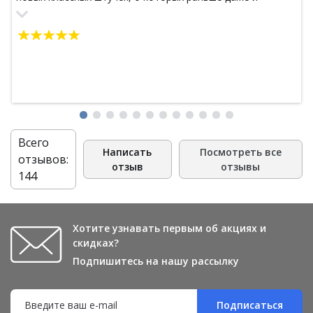
представления не имела, хотя достаточно часто
проводила отпуска в Таиланде и именно с тех времен
осталась любовь к тайской косметики. Благодаря этому
магазину теперь могу радовать себя каждый день
любимыми кремами, чаями , не выезжая за пределы
России.
Всего
Написать
Посмотреть все
отзывов:
отзыв
отзывы
144
Хотите узнавать первым об акциях и
скидках?
Подпишитесь на нашу рассылку
Подписаться