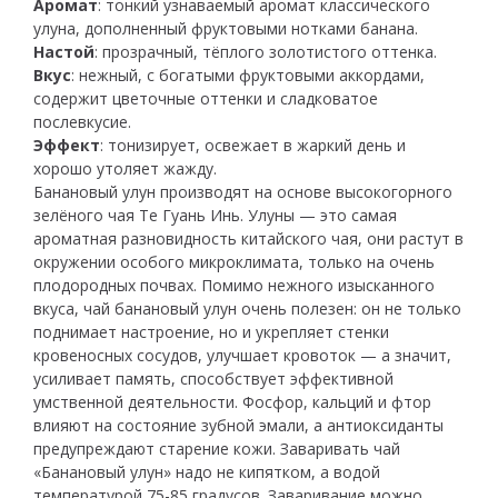
Аромат
: тонкий узнаваемый аромат классического
улуна, дополненный фруктовыми нотками банана.
Настой
: прозрачный, тёплого золотистого оттенка.
Вкус
: нежный, с богатыми фруктовыми аккордами,
содержит цветочные оттенки и сладковатое
послевкусие.
Эффект
: тонизирует, освежает в жаркий день и
хорошо утоляет жажду.
Банановый улун производят на основе высокогорного
зелёного чая Те Гуань Инь. Улуны — это самая
ароматная разновидность китайского чая, они растут в
окружении особого микроклимата, только на очень
плодородных почвах. Помимо нежного изысканного
вкуса, чай банановый улун очень полезен: он не только
поднимает настроение, но и укрепляет стенки
кровеносных сосудов, улучшает кровоток — а значит,
усиливает память, способствует эффективной
умственной деятельности. Фосфор, кальций и фтор
влияют на состояние зубной эмали, а антиоксиданты
предупреждают старение кожи. Заваривать чай
«Банановый улун» надо не кипятком, а водой
температурой 75-85 градусов. Заваривание можно