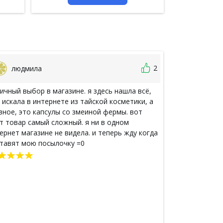
2
людмила
Настюш
ичный выбор в магазине. я здесь нашла всё,
Магазин этот 
 искала в интернете из тайской косметики, а
Пробовала у н
вное, это капсулы со змеиной фермы. вот
понравился! Р
т товар самый сложный. я ни в одном
Когда зашла н
ернет магазине не видела. и теперь жду когда
многообразия 
тавят мою посылочку =0
косметические
продуктах нап