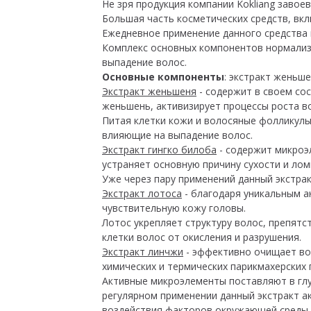
Не зря продукция компании Kokliang завое
Большая часть косметических средств, вкл
Ежедневное применение данного средства н
Комплекс основных компонентов нормализ
выпадение волос.
Основные компоненты
: экстракт женьше
Экстракт женьшеня
- содержит в своем со
женьшень, активизирует процессы роста в
Питая клетки кожи и волосяные фолликулы
влияющие на выпадение волос.
Экстракт гингко билоба
- содержит микроэ
устраняет основную причину сухости и лом
Уже через пару применений данный экстра
Экстракт лотоса
- благодаря уникальным а
чувствительную кожу головы.
Лотос укрепляет структуру волос, препят
клетки волос от окисления и разрушения.
Экстракт линчжи
- эффективно очищает во
химических и термических парикмахерских 
Активные микроэлементы поставляют в глу
регулярном применении данный экстракт а
воздействия факторов окружающей среды.