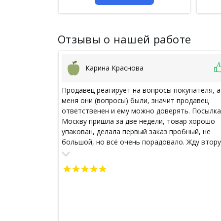
Отзывы о нашей работе
Карина Краснова
Продавец реагирует на вопросы покупателя, а
меня они (вопросы) были, значит продавец
ответственен и ему можно доверять. Посылка
Москву пришла за две недели, товар хорошо
упакован, делала первый заказ пробный, не
большой, но всё очень порадовало. Жду втор
посылочку уже на большую сумму и больше п
объему, надеюсь, не разочаруюсь. Жду
следующею посылку и, скорее всего, это буде
мой единственный и любимый интернет- мага
Восточных товаров. Спасибо! Удачи Вам в
бизнесе!