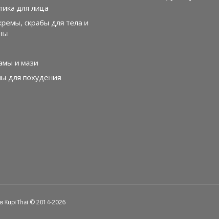
тика для лица
кремы, скрабы для тела и
ны
амы и мази
лы для похудения
 KupiThai © 2014-2026