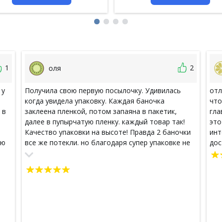
1
2
оля
 у
Получила свою первую посылочку. Удивилась
отл
когда увидела упаковку. Каждая баночка
что
 в
заклеена пленкой, потом запаяна в пакетик,
гла
далее в пупырчатую пленку. каждый товар так!
это
Качество упаковки на высоте! Правда 2 баночки
инт
ую
все же потекли. но благодаря супер упаковке не
дос
о
критично. Тут вины отправителя нет. Качество
продукта супер. Просто влюбилась в эту
т
косметику! Заказала еще партию) Жду теперь с
зин
нетерпением свою посылочку.