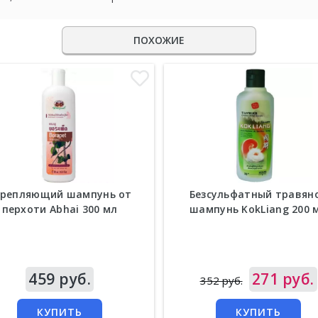
ПОХОЖИЕ
крепляющий шампунь от
Безсульфатный травян
перхоти Abhai 300 мл
шампунь KokLiang 200 
а
459 руб.
Цена
271 руб.
352 руб.
КУПИТЬ
КУПИТЬ