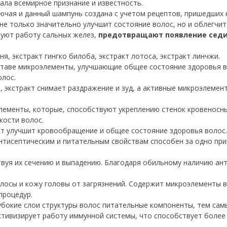
вала всемирное признание и известность.
ючая и данный шампунь создана с учетом рецептов, пришедших к
е только значительно улучшит состояние волос, но и облегчит
уют работу сальных желез,
предотвращают появление сед
ня, экстракт гингко билоба, экстракт лотоса, экстракт линчжи.
ставе микроэлементы, улучшающие общее состояние здоровья во
олос.
, экстракт снимает раздражение и зуд, а активные микроэлеме
лементы, которые, способствуют укреплению стенок кровеносн
кости волос.
кт улучшит кровообращение и общее состояние здоровья волос.
нтисептическим и питательным свойствам способен за одно при
ствуя их сечению и выпадению. Благодаря обильному наличию а
лосы и кожу головы от загрязнений. Содержит микроэлементы 
процедур.
бокие слои структуры волос питательные компоненты, тем самы
ктивизирует работу иммунной системы, что способствует боле