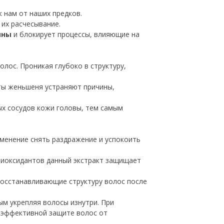
 нам от наших предков.
 их расчесывание.
ины
и блокирует процессы, влияющие на
лос. Проникая глубоко в структуру,
нты женьшеня устраняют причины,
ых сосудов кожи головы, тем самым
менение снять раздражение и успокоить
нтиоксидантов данный экстракт защищает
восстанавливающие структуру волос после
м укрепляя волосы изнутри. При
е эффективной защите волос от