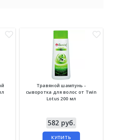
ой
Травяной шампунь -
Лечебный
мл
сыворотка для волос от Twin
жирности и
Lotus 200 мл
зуда, пе
лаймом Fal
Цена
582 руб.
Цена
1 
КУПИТЬ