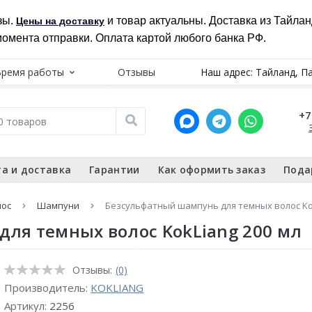
зы.
и товар актуальны. Доставка из Тайла
Цены на доставку
момента отправки. Оплата картой любого банка РФ.
Время работы
Отзывы
Наш адрес: Тайланд, П
+7
а и доставка
Гарантии
Как оформить заказ
Пода
лос
Шампуни
Безсульфатный шампунь для темных волос Kok
ля темных волос KokLiang 200 мл
Отзывы:
(0)
Производитель:
KOKLIANG
Артикул:
2256