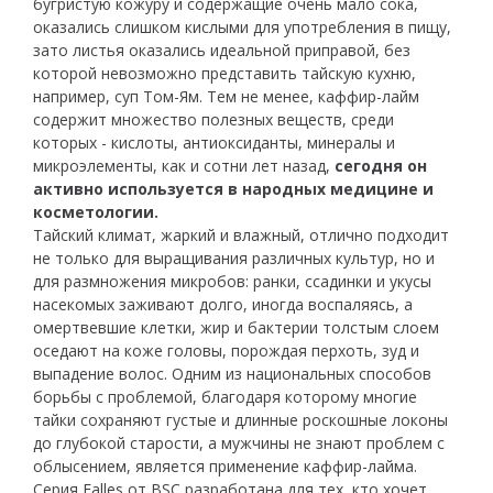
бугристую кожуру и содержащие очень мало сока,
оказались слишком кислыми для употребления в пищу,
зато листья оказались идеальной приправой, без
которой невозможно представить тайскую кухню,
например, суп Том-Ям. Тем не менее, каффир-лайм
содержит множество полезных веществ, среди
которых - кислоты, антиоксиданты, минералы и
микроэлементы, как и сотни лет назад,
сегодня он
активно используется в народных медицине и
косметологии.
Тайский климат, жаркий и влажный, отлично подходит
не только для выращивания различных культур, но и
для размножения микробов: ранки, ссадинки и укусы
насекомых заживают долго, иногда воспаляясь, а
омертвевшие клетки, жир и бактерии толстым слоем
оседают на коже головы, порождая перхоть, зуд и
выпадение волос. Одним из национальных способов
борьбы с проблемой, благодаря которому многие
тайки сохраняют густые и длинные роскошные локоны
до глубокой старости, а мужчины не знают проблем с
облысением, является применение каффир-лайма.
Серия Falles от BSC разработана для тех, кто хочет