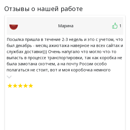
Отзывы о нашей работе
Марина
1
Посылка пришла в течение 2-3 недель и это с учетом, что
был декабрь - месяц ажиотажа наверное на всех сайтах и
службах доставки))) Очень напугало что могло что-то
выпасть в процессе транспортировки, так как коробка не
была замотана скотчем, а на почту России особо
полагаться не стоит, вот и моя коробочка немного
смялась в пути. Из недостатков - Не было скотча на
коробке с посылкой. Но тем не менее всё пришло в
целости и в полном составе. В подарок был положен
пробник маски для волос с жожоба и протеинами шелка
Jena, 10 мл. С типом волос прям угадали, клевая штучка,
спасибо! Всё что не имело собственной коробочки, было
завёрнуто в пузырчатку. Вся косметика радует как глаз,
так и нос )) Посылка собиралась ради любимого спрея
для волос с экстрактом лайма (в Тае он покупался как с