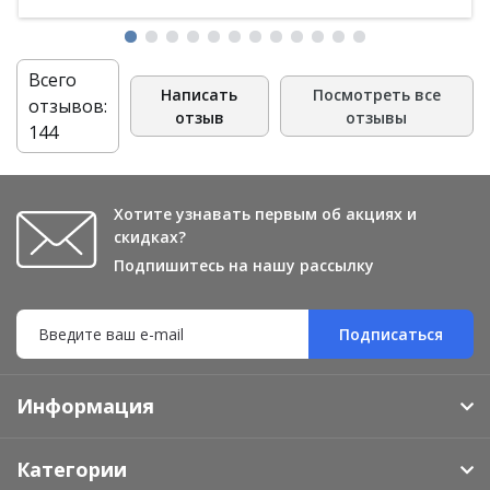
бергамотом); узнала этикетку и конечно же поняла что
нужно точно брать! Теперь не остановлюсь, пока не
перепробую всё что есть на сайте!))
Всего
Написать
Посмотреть все
отзывов:
отзыв
отзывы
144
Хотите узнавать первым об акциях и
скидках?
Подпишитесь на нашу рассылку
Подписаться
Информация
Категории