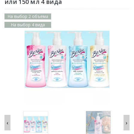
или 150 мл 4 вида
На выбор 2 объема
На выбор 4 вида
‹
›