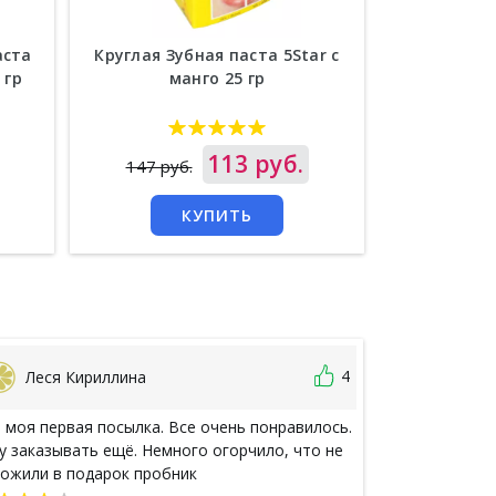
аста
Круглая Зубная паста 5Star с
Травяная 
 гр
манго 25 гр
Lo
Цена
113 руб.
Цена
2
147 руб.
КУПИТЬ
4
Леся Кириллина
Зарина
 моя первая посылка. Все очень понравилось.
Я разместила 
у заказывать ещё. Немного огорчило, что не
июля, деньги о
ожили в подарок пробник
Но уведомлени