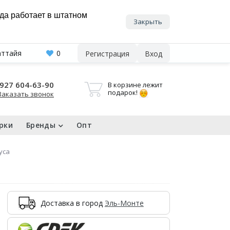
нда работает в штатном
Закрыть
аттайя
0
Регистрация
Вход
927 604-63-90
В корзине лежит
подарок!
Заказать звонок
рки
Бренды
Опт
уса
Доставка в город
Эль-Монте