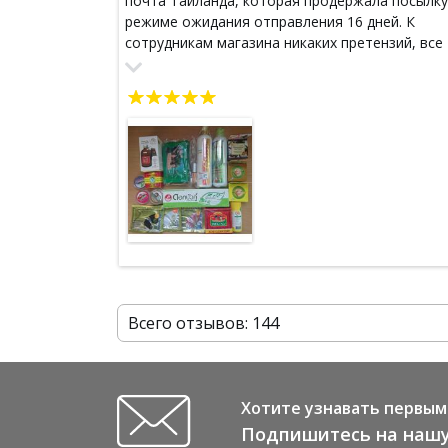
почта Тайланда, которая продержала посылку
режиме ожидания отправления 16 дней. К
сотрудникам магазина никаких претензий, все
заказы собираются очень быстро, каждая
единица товара тщательно упакована. Я искр
полюбила тайскую косметику. Раньше обожал
косметику из Кореи, но после того, как рубль
пал, больше не могу себе ее позволить. Долго
искала альтернативу на полках наших магазин
- всегда чего то не хватало. Залезть на поиски
просторы интернета заставила проблема с
чувствительной кожей головы - многие шампу
(особенно самые разрекламированные )
вызывают зуд и буквально ожог кожи, да еще 
парикмахер сказала, что волосы не здоровые 
сильно пересушены, хотя я даже феном не
Всего отзывов: 144
пользуюсь. Стала искать оздоравливающий
натуральный шампунь, в отзывах наткнулась 
ссылку магазина. И вот уже формирую свою
четвертую посылку. Подруг тоже подсадила.
Хотите узнавать первым 
Спасибо
Подпишитесь на нашу