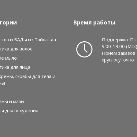
гории
Время работы
ства и БАДы из Тайланда
Поддержка: Пн
9:00-19:00 (Мск
тика для волос
Прием заказов
ое мыло
круглосуточно
тика для лица
кремы, скрабы для тела и
ны
амы и мази
лы для похудения