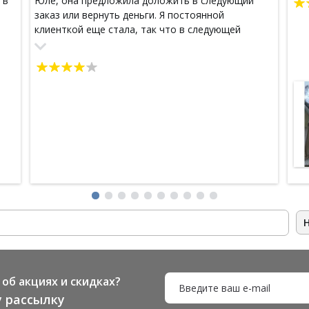
 в
Юле, она предложила доложить в следующий
заказ или вернуть деньги. Я постоянной
клиенткой еще стала, так что в следующей
посылке жду моё мыло.
енне
а
ов
 в
ни
и
и
на
об акциях и скидках?
 рассылку