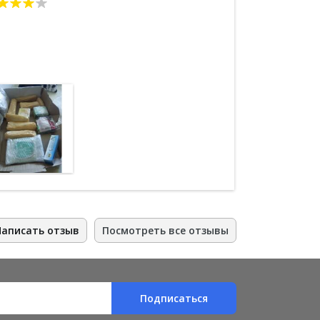
ничего не изм
уведомление и
благодарна.
Написать отзыв
Посмотреть все отзывы
Подписаться