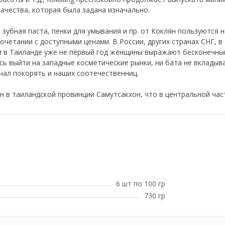
ачества, которая была задана изначально.
 зубная паста, пенки для умывания и пр. от Коклян пользуются 
четании с доступными ценами. В России, других странах СНГ, в 
и в Таиланде уже не первый год женщины выражают бесконечны
сь выйти на западные косметические рынки, ни бата не вкладыв
чал покорять и наших соотечественниц.
 в таиландской провинции Самутсакхон, что в центральной част
6 шт по 100 гр
730 гр