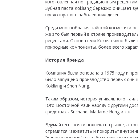
изготовленная по традиционным рецептам
Зубная паста Kokliang бережно очищает зу
предотвратить заболевания десен.
Среди многообразия тайской косметики осо
же это был первый в стране производител
рецептами. Основатели Коклян явно были 
природные компоненты, более всего харак
История бренда
Компания была основана в 1975 году и про
было запущено производство первых очища
Kokliang и Shen Nung.
Таким образом, история уникального таил
Юго-Восточной Азии наряду с другими до
средствах - Srichand, Madame Heng и т.п.
Вдумайтесь: почти полвека на рынке, а то
стремится "захватить и покорить" внутрен
"инновационные" разработки институтов кр