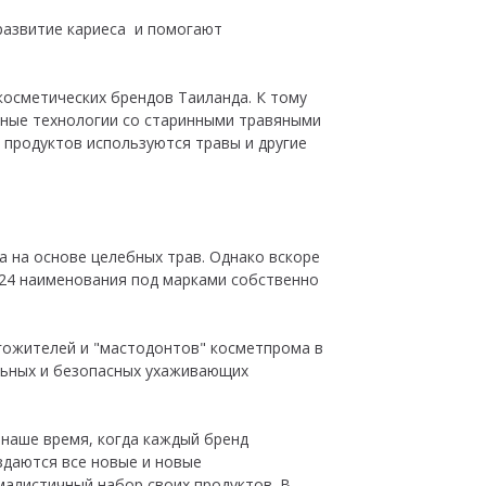
 развитие кариеса и помогают
косметических брендов Таиланда. К тому
нные технологии со старинными травяными
 продуктов используются травы и другие
а на основе целебных трав. Однако вскоре
 24 наименования под марками собственно
лгожителей и "мастодонтов" косметпрома в
льных и безопасных ухаживающих
 наше время, когда каждый бренд
здаются все новые и новые
малистичный набор своих продуктов. В