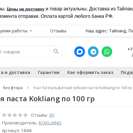
зы.
и товар актуальны. Доставка из Тайла
Цены на доставку
момента отправки. Оплата картой любого банка РФ.
Время работы
Отзывы
Наш адрес: Тайланд, П
+7
а и доставка
Гарантии
Как оформить заказ
Пода
без фтора
6 шт Безсульфатная зубная паста Kokliang по 100 гр
 паста Kokliang по 100 гр
Отзывы:
(0)
Производитель:
KOKLIANG
Артикул:
1606