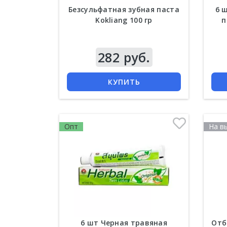
Безсульфатная зубная паста
6 
Kokliang 100 гр
п
282 руб.
КУПИТЬ
Опт
На в
6 шт Черная травяная
Отб