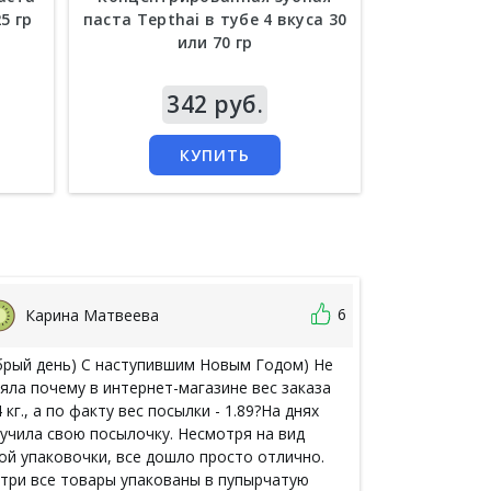
5 гр
паста Tepthai в тубе 4 вкуса 30
Lo
или 70 гр
Цена
342 руб.
Цена
2
КУПИТЬ
6
Карина Матвеева
Ксения
рый день) С наступившим Новым Годом) Не
Дошло всё в р
яла почему в интернет-магазине вес заказа
Запах просто 
4 кг., а по факту вес посылки - 1.89?На днях
доносился) ср
учила свою посылочку. Несмотря на вид
ой упаковочки, все дошло просто отлично.
три все товары упакованы в пупырчатую