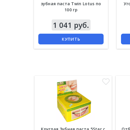
зубная паста Twin Lotus по
Уг
100 гр
1 041 руб.
КУПИТЬ
Круглая Зубная паста 5Star с
Отб