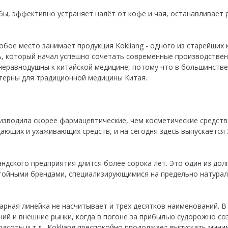
.
бы, эффективно устраняет налёт от кофе и чая, останавливает
бое место занимает продукция Kokliang - одного из старейших 
ь, который начал успешно сочетать современные производстве
неравнодушны к китайской медицине, потому что в большинстве
терны для традиционной медицины Китая.
изводила скорее фармацевтические, чем косметические средств
ющих и ухаживающих средств, и на сегодня здесь выпускается
андского предприятия длится более сорока лет. Это один из до
стойными брендами, специализирующимися на предельно натура
варная линейка не насчитывает и трех десятков наименований. В
ний и внешние рынки, когда в погоне за прибылью судорожно со
асоты и т.д., Kokliang преспокойно продолжает выпускать мини