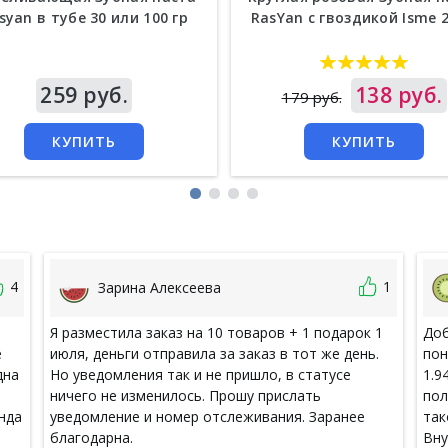
syan в тубе 30 или 100 гр
RasYan с гвоздикой Isme 2
а
259 руб.
Цена
138 руб.
179 руб.
КУПИТЬ
КУПИТЬ
4
1
Зарина Алексеева
Я разместила заказ на 10 товаров + 1 подарок 1
Доб
е
июля, деньги отправила за заказ в тот же день.
пон
дна
Но уведомления так и не пришло, в статусе
1.9
ничего не изменилось. Прошу прислать
пол
нда
уведомление и номер отслеживания. Заранее
так
благодарна.
Вну