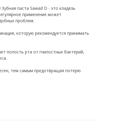
Зубная паста Sawad D - это кладезь
 регулярное применение может
одобных проблем.
бинация, которую рекомендуется принимать
ет полость рта от гнилостных бактерий,
еса.
 десен, тем самым предотвращая потерю