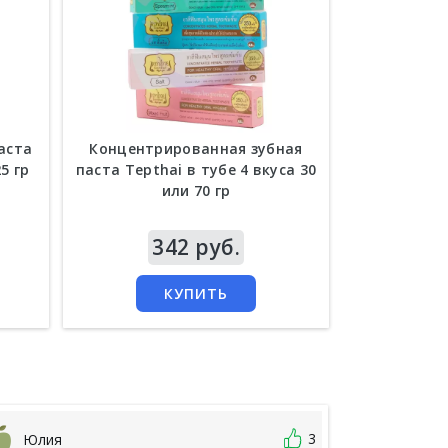
аста
Концентрированная зубная
Травяная 
5 гр
паста Tepthai в тубе 4 вкуса 30
Lo
или 70 гр
Цена
342 руб.
Цена
2
КУПИТЬ
3
Юлия
Васили