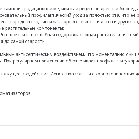
е тайской традиционной медицины и рецептов древней Аюрведы! 
сновательный профилактический уход за полостью рта, что ее
еса, пародонтоза, гингивита, кровоточивости десен и других п
ные растительные компоненты:
и). Это поистине волшебная оздоравливающая растительная ком
я до самой старости.
сильным антисептическим воздействием, что моментально очища
. При регулярном применении обеспечивает профилактику кари
 и вяжущее воздействие. Легко справляется с кровоточивостью
роматизаторов!