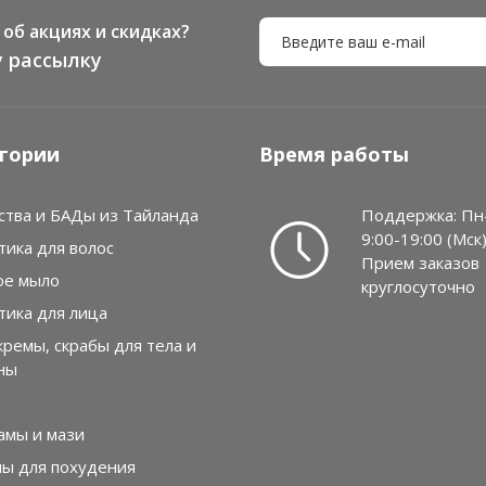
об акциях и скидках?
 рассылку
гории
Время работы
ства и БАДы из Тайланда
Поддержка: Пн
9:00-19:00 (Мск
тика для волос
Прием заказов
ое мыло
круглосуточно
тика для лица
кремы, скрабы для тела и
ны
амы и мази
лы для похудения