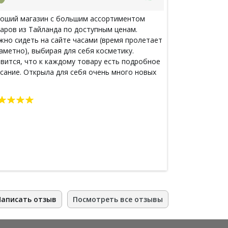
оший магазин с большим ассортиментом
Все пришло во
аров из Тайланда по доступным ценам.
большое за то
но сидеть на сайте часами (время пролетает
Василиса.
аметно), выбирая для себя косметику.
вится, что к каждому товару есть подробное
сание. Открыла для себя очень много новых
ссных штучек, о которых раньше даже и
дставления не имела, хотя достаточно часто
водила отпуска в Таиланде и именно с тех
мен осталась любовь к тайской косметики.
годаря этому магазину теперь могу радовать
я каждый день любимыми кремами, чаями , не
зжая за пределы России.
Написать отзыв
Посмотреть все отзывы