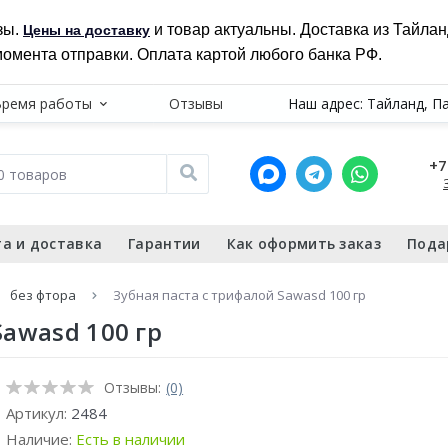
зы.
и товар актуальны. Доставка из Тайла
Цены на доставку
момента отправки. Оплата картой любого банка РФ.
Время работы
Отзывы
Наш адрес: Тайланд, П
+7
а и доставка
Гарантии
Как оформить заказ
Пода
без фтора
Зубная паста с трифалой Sawasd 100 гр
Sawasd 100 гр
Отзывы:
(0)
Артикул:
2484
Наличие:
Есть в наличии