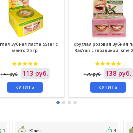
глая Зубная паста 5Star с
Круглая розовая Зубная п
манго 25 гр
RasYan с гвоздикой Isme 2
а
113 руб.
Цена
138 руб.
147 руб.
179 руб.
КУПИТЬ
КУПИТЬ
1
4
Юлия