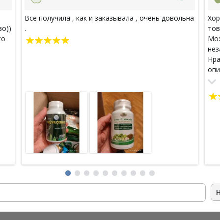
Всё получила , как и заказывала , очень довольна
Хор
во))
.
тов
то
Мож
нез
Нра
опи
кла
пре
про
вре
Бла
себ
вые