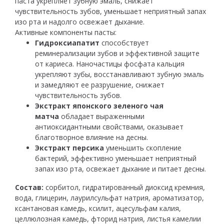
паста укрепляет зубную эмаль, снижает
чувствительность зубов, уменьшает неприятный запах
изо рта и надолго освежает дыхание.
Активные компоненты пасты:
Гидроксиапатит
способствует
реминерализации зубов и эффективной защите
от кариеса. Наночастицы фосфата кальция
укрепляют зубы, восстанавливают зубную эмаль
и замедляют ее разрушение, снижает
чувствительность зубов.
Экстракт японского зеленого чая
матча
обладает выраженными
антиоксидантными свойствами, оказывает
благотворное влияние на десны.
Экстракт персика
уменьшить скопление
бактерий, эффективно уменьшает неприятный
запах изо рта, освежает дыхание и питает десны.
Состав:
сорбитол, гидратированный диоксид кремния,
вода, глицерин, лаурилсульфат натрия, ароматизатор,
ксантановая камедь, ксилит, ацесульфам калия,
целлюлозная камедь, фторид натрия, листья камелии