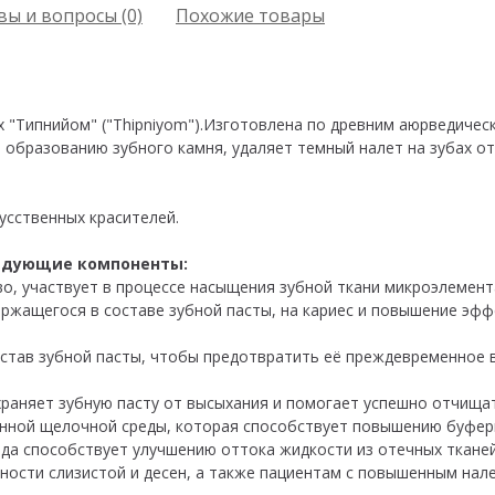
ы и вопросы (0)
Похожие товары
х "Типнийом" ("Thipniyom").Изготовлена по древним аюрведичес
 образованию зубного камня, удаляет темный налет на зубах от
усственных красителей.
ледующие компоненты:
о, участвует в процессе насыщения зубной ткани микроэлемент
ржащегося в составе зубной пасты, на кариес и повышение эф
остав зубной пасты, чтобы предотвратить её преждевременное 
раняет зубную пасту от высыхания и помогает успешно отчищать
нной щелочной среды, которая способствует повышению буфер
сода способствует улучшению оттока жидкости из отечных ткане
ности слизистой и десен, а также пациентам с повышенным нал