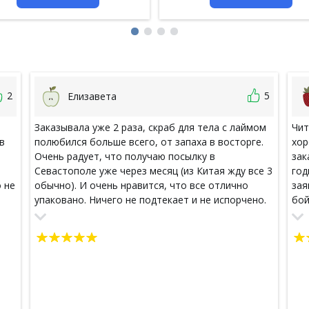
2
5
Елизавета
Заказывала уже 2 раза, скраб для тела с лаймом
Чит
в
полюбился больше всего, от запаха в восторге.
хор
Очень радует, что получаю посылку в
зак
Севастополе уже через месяц (из Китая жду все 3
год
 не
обычно). И очень нравится, что все отлично
зая
упаковано. Ничего не подтекает и не испорчено.
бой
ок
Спасибо большое за такой хороший интернет-
Рос
магазин.
е:)