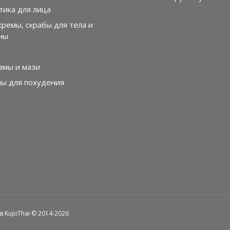
тика для лица
кремы, скрабы для тела и
ны
амы и мази
лы для похудения
 KupiThai © 2014-2026