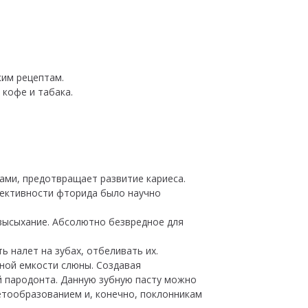
ким рецептам.
 кофе и табака.
ами, предотвращает развитие кариеса.
фективности фторида было научно
высыхание. Абсолютно безвредное для
 налет на зубах, отбеливать их.
ной емкости слюны. Создавая
й пародонта. Данную зубную пасту можно
етообразованием и, конечно, поклонникам