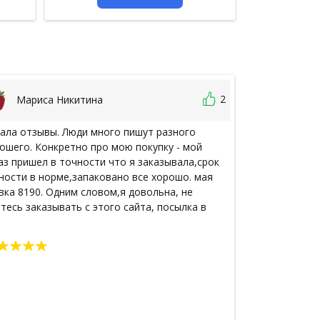
2
Мариса Никитина
Таня Х
ала отзывы. Люди много пишут разного
В Тае никогда
ошего. Конкретно про мою покупку - мой
так как не про
аз пришел в точности что я заказывала,срок
есть на англи
ности в норме,запаковано все хорошо. мая
русском. Зака
вка 8190. Одним словом,я довольна, не
безумно долго
тесь заказывать с этого сайта, посылка в
конечно, прете
сию почтой идет в течение 3 недель
почте. Я думал
странно, в по
все хорошо уп