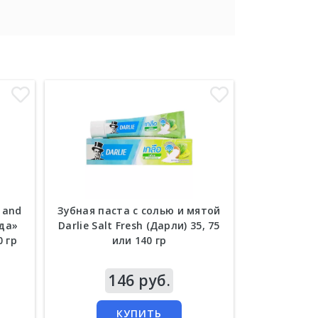
 and
Зубная паста с солью и мятой
Концентр
ада»
Darlie Salt Fresh (Дарли) 35, 75
паста Tepth
0 гр
или 140 гр
Цена
146 руб.
Цена
3
КУПИТЬ