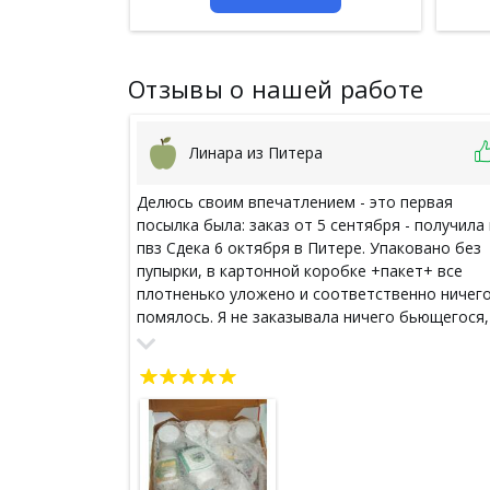
Отзывы о нашей работе
Линара из Питера
Делюсь своим впечатлением - это первая
посылка была: заказ от 5 сентября - получила 
пвз Сдека 6 октября в Питере. Упаковано без
пупырки, в картонной коробке +пакет+ все
плотненько уложено и соответственно ничего
помялось. Я не заказывала ничего бьющегося,
только капсулы и пастилки для горла. В подар
положили пару маcочек и нюхалку, которую я
выбрала в корзине. Буду пробовать все на себ
Спасибо за цены и доставку, и за подарочки!