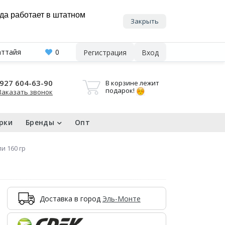
нда работает в штатном
Закрыть
аттайя
0
Регистрация
Вход
927 604-63-90
В корзине лежит
подарок!
Заказать звонок
рки
Бренды
Опт
и 160 гр
Доставка в город
Эль-Монте