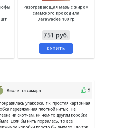
 люфы
Разогревающая мазь с жиром
Антицелл
сиамского крокодила
змеиным яд
 шт
Darawadee 100 гр
Цена
751 руб.
Цена
6
КУПИТЬ
5
Виолетта самара
Марья
понравилась упаковка, т.к. простая картонная
Как хорошо, ч
обка перевязанная плотной нитью. Не
сделать заказ
леена ни скотчем, ни чем-то другим коробка
своих близких
была. Если бы нить порвалась, то все
приходит в це
ержимое коробки просто бы выпало. Внутри
косметика - э