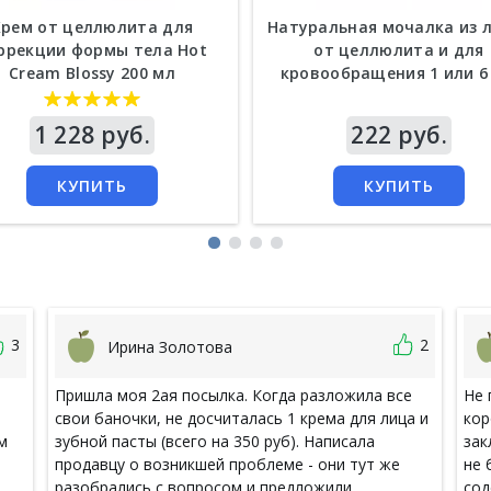
Крем от целлюлита для
Натуральная мочалка из
ррекции формы тела Hot
от целлюлита и для
Cream Blossy 200 мл
кровообращения 1 или 6
а
1 228 руб.
Цена
222 руб.
КУПИТЬ
КУПИТЬ
3
2
Ирина Золотова
Пришла моя 2ая посылка. Когда разложила все
Не 
свои баночки, не досчиталась 1 крема для лица и
кор
м
зубной пасты (всего на 350 руб). Написала
зак
продавцу о возникшей проблеме - они тут же
не 
разобрались с вопросом и предложили
сод