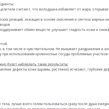
едиенты:
 целители считают, что володушка избавляет от жара, открыва
ских реакций, лежащих в основе окисления и синтеза жирных к
водов.
поддерживает обмен веществ ,улучшает гладкость кожи и сниж
утой.
 в том числе и чувствительном. Не вызывает раздражения и алл
у при использовании кровеносные сосуды проблемных участков
жно будет наблюдать такие результаты:
мелкие дефекты кожи (шрамы, растяжки) исчезают, глубокие д
;
 тела, лучше всего гелем пользоваться сразу после душа ежед
и) и массируйте до полного впитывания. Укутывать не надо.