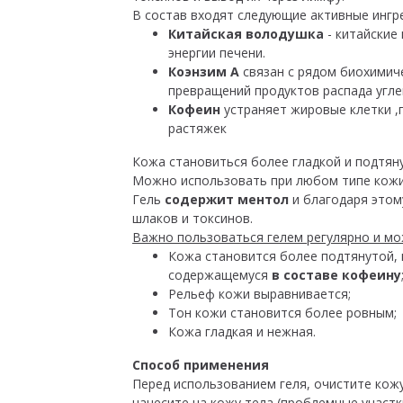
В состав входят следующие активные ингр
Китайская володушка
- китайские
энергии печени.
Коэнзим А
связан с рядом биохимиче
превращений продуктов распада угле
Кофеин
устраняет жировые клетки ,
растяжек
Кожа становиться более гладкой и подтян
Можно использовать при любом типе кожи,
Гель
содержит ментол
и благодаря этом
шлаков и токсинов.
Важно пользоваться гелем регулярно и мо
Кожа становится более подтянутой, 
содержащемуся
в составе кофеину
Рельеф кожи выравнивается;
Тон кожи становится более ровным;
Кожа гладкая и нежная.
Способ применения
Перед использованием геля, очистите кожу
нанесите на кожу тела (проблемные участк