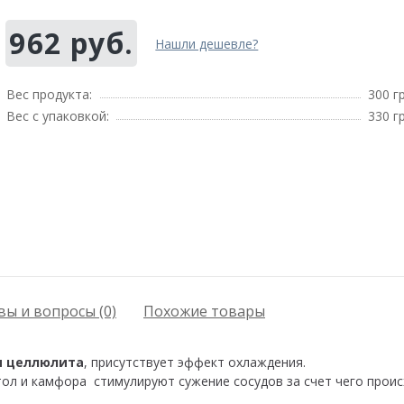
962 руб.
Нашли дешевле?
Вес продукта:
300 г
Вес с упаковкой:
330 г
ы и вопросы (0)
Похожие товары
я целлюлита
, присутствует эффект охлаждения.
нтол и камфора стимулируют сужение сосудов за счет чего про