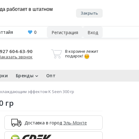
нда работает в штатном
Закрыть
аттайя
0
Регистрация
Вход
927 604-63-90
В корзине лежит
подарок!
Заказать звонок
рки
Бренды
Опт
охлаждающим эффектом K Seen 300 гр
0 гр
Доставка в город
Эль-Монте