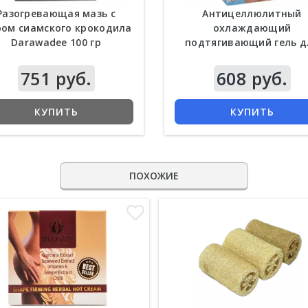
Разогревающая мазь с
Антицеллюлитный
ом сиамского крокодила
охлаждающий
Darawadee 100 гр
подтягивающий гель д
тела Pannamas 100 г
751 руб.
608 руб.
КУПИТЬ
КУПИТЬ
ПОХОЖИЕ