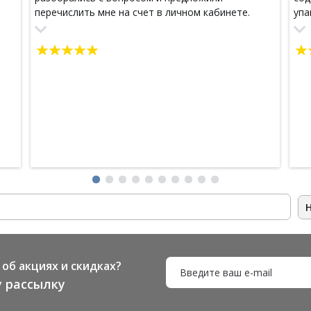
перечислить мне на счет в личном кабинете.
упа
Заказ был большой на 10500 р, позиций в заказе
пак
много. Все прекрасно упаковано, было много
мар
продуктов в стекле - ничего не повредилось - не
про
помялось, не высыпалось не вылилось. Продавец
положил в подарок пробник зубной пасты и
маску для лица! Я очень довольна! Ну а о самой
продукции скажу еще раз! Шикарная. уже очень
давно пользуюсь, очень нравится, превосходит
по качеству люксовую дорогую косметику.
Улиточная серия отличная, маски для волос
просто супер, отличный эффект восстановления,
маски для лица - перечислять можно долго.
Заказывайте, не сомневайтесь, тут все
качественно, эффективно, быстро, четко и
никакого обмана! Обязательно закажу еще!
Спасибо еще раз:)
об акциях и скидках?
 рассылку