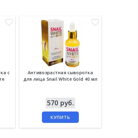
ка с
Антивозрастная сыворотка
Улиточная 
re
для лица Snail White Gold 40 мл
Belov S
Цена
570 руб.
Цена
1 
КУПИТЬ