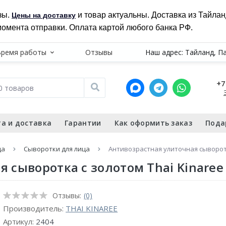
зы.
и товар актуальны. Доставка из Тайла
Цены на доставку
момента отправки. Оплата картой любого банка РФ.
Время работы
Отзывы
Наш адрес: Тайланд, П
+7
а и доставка
Гарантии
Как оформить заказ
Пода
ца
Сыворотки для лица
Антивозрастная улиточная сыворотк
 сыворотка с золотом Thai Kinaree
Отзывы:
(0)
Производитель:
THAI KINAREE
Артикул:
2404