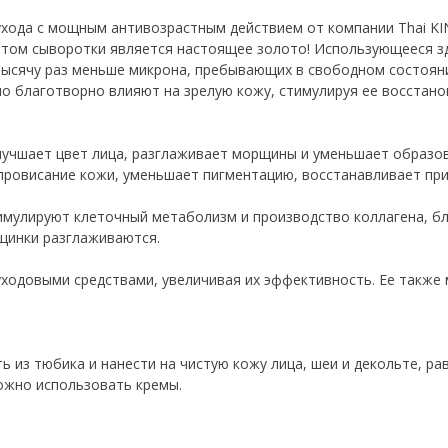
ухода с мощным антивозрастным действием от компании Thai KI
нтом сыворотки является настоящее золото! Использующееся з
тысячу раз меньше микрона, пребывающих в свободном состоян
о благотворно влияют на зрелую кожу, стимулируя ее восстанов
лучшает цвет лица, разглаживает морщины и уменьшает образов
провисание кожи, уменьшает пигментацию, восстанавливает при
имулируют клеточный метаболизм и производство коллагена, б
рщинки разглаживаются.
уходовыми средствами, увеличивая их эффективность. Ее также
из тюбика и нанести на чистую кожу лица, шеи и декольте, рав
можно использовать кремы.