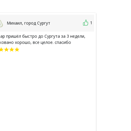
1
Михаил, город Сургут
Алина 
ар пришёл быстро до Сургута за 3 недели,
Спасибо за по
ковано хорошо, все целое. спасибо
чего испробов
вкусными запах
Ассортимент ч
дает возможно
Заказ №6830