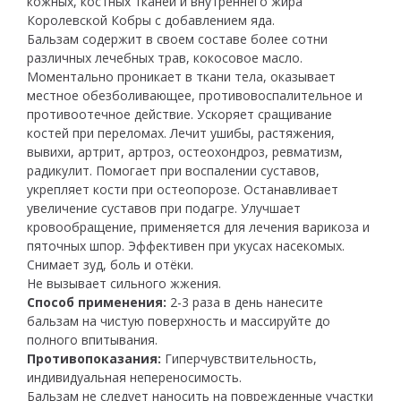
кожных, костных тканей и внутреннего жира
Королевской Кобры с добавлением яда.
Бальзам содержит в своем составе более сотни
различных лечебных трав, кокосовое масло.
Моментально проникает в ткани тела, оказывает
местное обезболивающее, противовоспалительное и
противоотечное действие. Ускоряет сращивание
костей при переломах. Лечит ушибы, растяжения,
вывихи, артрит, артроз, остеохондроз, ревматизм,
радикулит. Помогает при воспалении суставов,
укрепляет кости при остеопорозе. Останавливает
увеличение суставов при подагре. Улучшает
кровообращение, применяется для лечения варикоза и
пяточных шпор. Эффективен при укусах насекомых.
Снимает зуд, боль и отёки.
Не вызывает сильного жжения.
Способ применения:
2-3 раза в день нанесите
бальзам на чистую поверхность и массируйте до
полного впитывания.
Противопоказания:
Гиперчувствительность,
индивидуальная непереносимость.
Бальзам не следует наносить на поврежденные участки