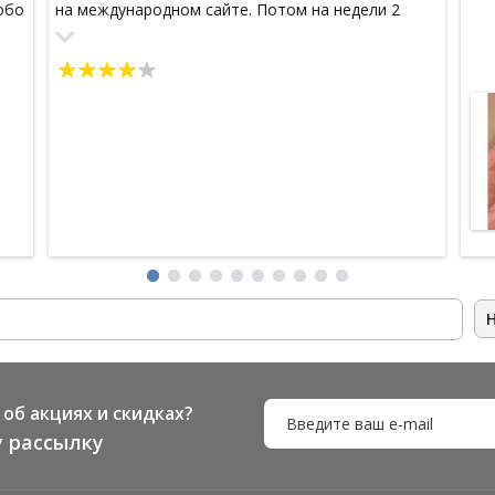
обо
на международном сайте. Потом на недели 2
пропало отслеживание-на международном была
информация, что заказ вылетел из Таиланда, а на
е
сайте почты России-что заказ еще не вылетел.
ве.
Сделала запрос на эл.адрес продавца, мне очень
лос
быстро ответили и успокоили, что все в порядке.
И в правду через неделю отслеживание
появилось-точнее ушло с мертвой точки. Заказ в
Саранск шел примерно 1.5 месяца
а
ь
об акциях и скидках?
 рассылку