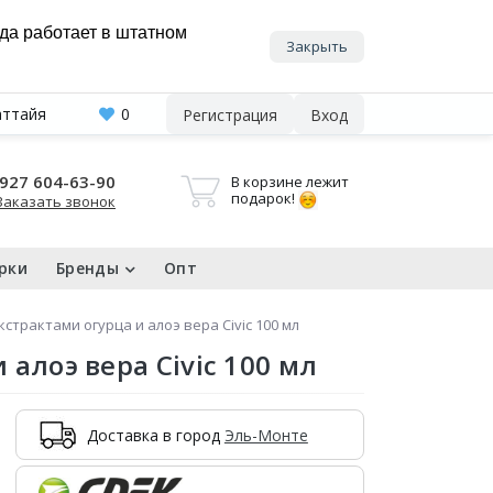
нда работает в штатном
Закрыть
аттайя
0
Регистрация
Вход
927 604-63-90
В корзине лежит
подарок!
Заказать звонок
рки
Бренды
Опт
кстрактами огурца и алоэ вера Civic 100 мл
алоэ вера Civic 100 мл
Доставка в город
Эль-Монте