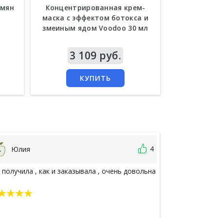
емян
Концентрированная крем-
Подтяги
маска с эффектом ботокса и
ночная м
змеиным ядом Voodoo 30 мл
муцином B
Цена
3 109 руб.
Цена
5
КУПИТЬ
4
Юлия
Юлия В
 получила , как и заказывала , очень довольна
Посылка пришл
заказа соотве
упаковано. Де
Переживала, ч
не то. Все от