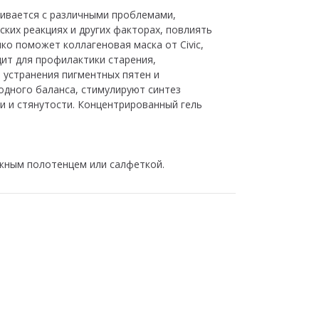
кивается с различными проблемами,
ких реакциях и других факторах, повлиять
о поможет коллагеновая маска от Civic,
ит для профилактики старения,
 устранения пигментных пятен и
дного баланса, стимулируют синтез
и и стянутости. Концентрированный гель
ажным полотенцем или салфеткой.