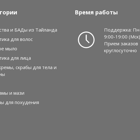
гории
Время работы
ства и БАДы из Тайланда
Поддержка: Пн
9:00-19:00 (Мск
тика для волос
Прием заказов
ое мыло
круглосуточно
тика для лица
кремы, скрабы для тела и
ны
амы и мази
лы для похудения