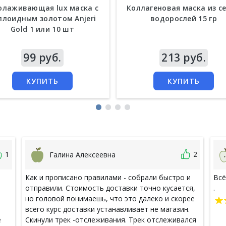
лаживающая lux маска c
Коллагеновая маска из с
ллоидным золотом Anjeri
водорослей 15 гр
Gold 1 или 10 шт
а
99 руб.
Цена
213 руб.
КУПИТЬ
КУПИТЬ
1
2
Галина Алексеевна
Как и прописано правилами - собрали быстро и
Всё
отправили. Стоимость доставки точно кусается,
.
)
но головой понимаешь, что это далеко и скорее
всего курс доставки устанавливает не магазин.
е
Скинули трек -отслеживания. Трек отслеживался