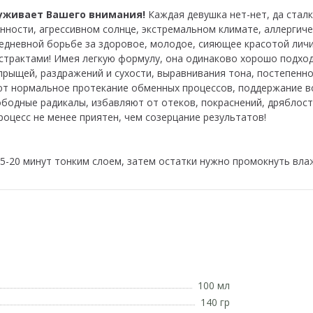
луживает Вашего внимания!
Каждая девушка нет-нет, да стал
ности, агрессивном солнце, экстремальном климате, аллергичес
едневной борьбе за здоровое, молодое, сияющее красотой личик
трактами! Имея легкую формулу, она одинаково хорошо подход
прыщей, раздражений и сухости, выравнивания тона, постепенно
т нормальное протекание обменных процессов, поддержание во
ободные радикалы, избавляют от отеков, покраснений, дряблост
роцесс не менее приятен, чем созерцание результатов!
 15-20 минут тонким слоем, затем остатки нужно промокнуть вл
100 мл
140 гр