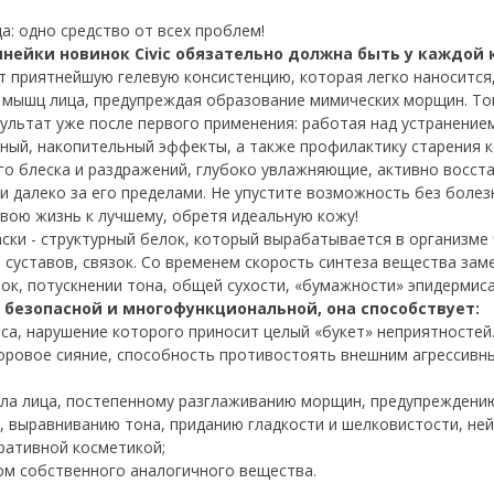
а: одно средство от всех проблем!
нейки новинок Civic обязательно должна быть у каждой
 приятнейшую гелевую консистенцию, которая легко наносится,
мышц лица, предупреждая образование мимических морщин. Тон
ультат уже после первого применения: работая над устранение
ый, накопительный эффекты, а также профилактику старения ко
о блеска и раздражений, глубоко увлажняющие, активно восст
ак и далеко за его пределами. Не упустите возможность без бол
вою жизнь к лучшему, обретя идеальную кожу!
ски - структурный белок, который вырабатывается в организме
, суставов, связок. Со временем скорость синтеза вещества за
ок, потускнении тона, общей сухости, «бумажности» эпидермис
 безопасной и многофункциональной, она способствует:
са, нарушение которого приносит целый «букет» неприятностей
доровое сияние, способность противостоять внешним агрессивн
ала лица, постепенному разглаживанию морщин, предупреждению
, выравниванию тона, приданию гладкости и шелковистости, ней
ративной косметикой;
ом собственного аналогичного вещества.