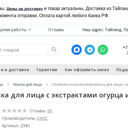
зы.
и товар актуальны. Доставка из Тайла
Цены на доставку
момента отправки. Оплата картой любого банка РФ.
Время работы
Отзывы
Наш адрес: Тайланд, П
+7
а и доставка
Гарантии
Как оформить заказ
Пода
ца
Маски для лица
Гелевая коллагеновая маска для лица с э
а для лица с экстрактами огурца и 
Отзывы:
(0)
Производитель:
CIVIC
Артикул:
2381