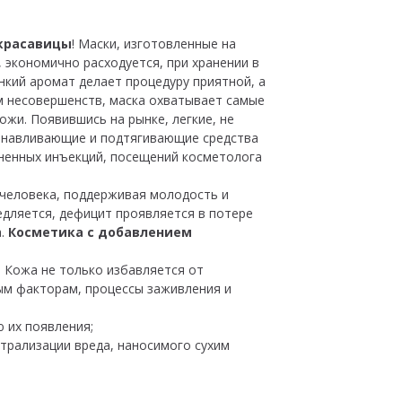
 красавицы
! Маски, изготовленные на
 экономично расходуется, при хранении в
кий аромат делает процедуру приятной, а
м несовершенств, маска охватывает самые
жи. Появившись на рынке, легкие, не
анавливающие и подтягивающие средства
езненных инъекций, посещений косметолога
 человека, поддерживая молодость и
медляется, дефицит проявляется в потере
а.
Косметика с добавлением
. Кожа не только избавляется от
ым факторам, процессы заживления и
 их появления;
трализации вреда, наносимого сухим