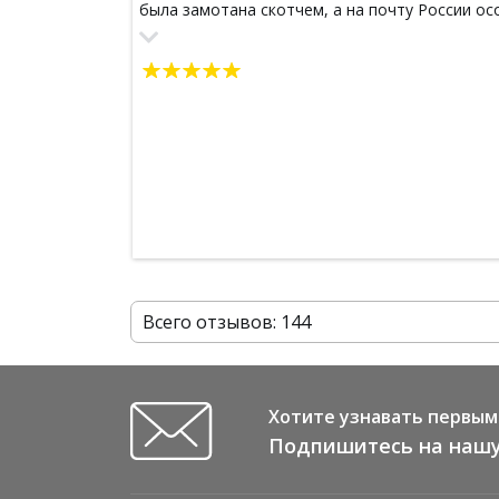
была замотана скотчем, а на почту России ос
полагаться не стоит, вот и моя коробочка
немного смялась в пути. Из недостатков - Не
было скотча на коробке с посылкой. Но тем н
менее всё пришло в целости и в полном соста
В подарок был положен пробник маски для во
с жожоба и протеинами шелка Jena, 10 мл. С
типом волос прям угадали, клевая штучка,
спасибо! Всё что не имело собственной
коробочки, было завёрнуто в пузырчатку. Вся
косметика радует как глаз, так и нос )) Посылк
собиралась ради любимого спрея для волос с
экстрактом лайма (в Тае он покупался как с
бергамотом); узнала этикетку и конечно же
Всего отзывов: 144
поняла что нужно точно брать! Теперь не
остановлюсь, пока не перепробую всё что ест
на сайте!))
Хотите узнавать первым 
Подпишитесь на нашу