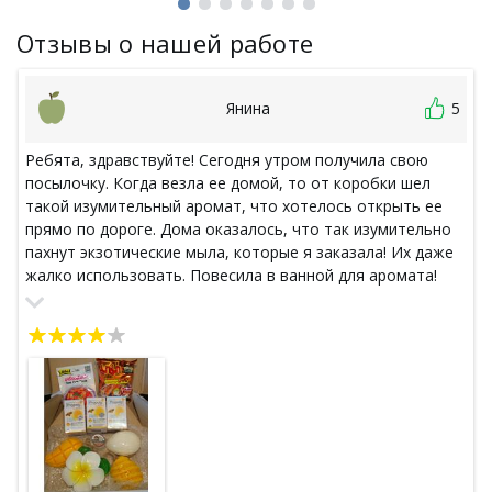
Отзывы о нашей работе
Янина
5
Ребята, здравствуйте! Сегодня утром получила свою
посылочку. Когда везла ее домой, то от коробки шел
такой изумительный аромат, что хотелось открыть ее
прямо по дороге. Дома оказалось, что так изумительно
пахнут экзотические мыла, которые я заказала! Их даже
жалко использовать. Повесила в ванной для аромата!
Это просто супер! Все остальное то-же очень
понравилось, паста для супа том ям - просто сказка,
очень насыщенная! Большое вам спасибо! Настроение
просто праздничное!