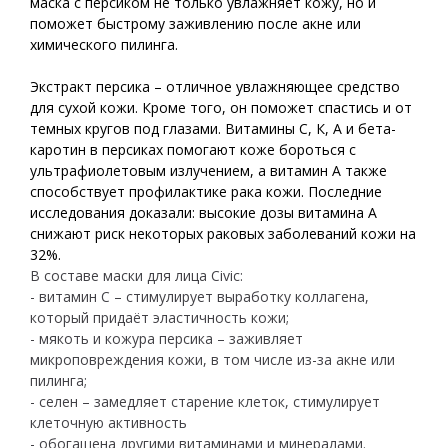
маска с персиком не только увлажняет кожу, но и
поможет быстрому заживлению после акне или
химического пилинга.
Экстракт персика – отличное увлажняющее средство
для сухой кожи. Кроме того, он поможет спастись и от
темных кругов под глазами. Витамины С, К, А и бета-
каротин в персиках помогают коже бороться с
ультрафиолетовым излучением, а витамин А также
способствует профилактике рака кожи. Последние
исследования доказали: высокие дозы витамина А
снижают риск некоторых раковых заболеваний кожи на
32%.
В составе маски для лица Сivic:
- витамин С – стимулирует выработку коллагена,
который придаёт эластичность кожи;
- мякоть и кожура персика – заживляет
микроповреждения кожи, в том числе из-за акне или
пилинга;
- селен – замедляет старение клеток, стимулирует
клеточную активность
- обогащена другими витаминами и минералами.