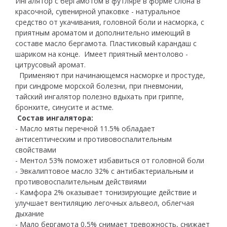
Ингалятор с бергамотом в футляре в форме слона в
красочной, сувенирной упаковке - натуральное
средство от укачивания, головной боли и насморка, с
приятным ароматом и дополнительно имеющий в
составе масло бергамота. Пластиковый карандаш с
шариком на конце. Имеет приятный ментолово -
цитрусовый аромат.
Применяют при начинающемся насморке и простуде,
при синдроме морской болезни, при пневмонии,
тайский ингалятор полезно вдыхать при гриппе,
бронхите, синусите и астме.
Состав ингалятора:
- Масло мяты перечной 11.5% обладает
антисептическим и противовоспалительным
свойствами
- Ментол 53% поможет избавиться от головной боли
- Эвкалиптовое масло 32% с антибактериальным и
противовоспалительным действиями
- Камфора 2% оказывает тонизирующие действие и
улучшает вентиляцию легочных альвеол, облегчая
дыхание
- Мало бергамота 0,5% снимает тревожность, снижает