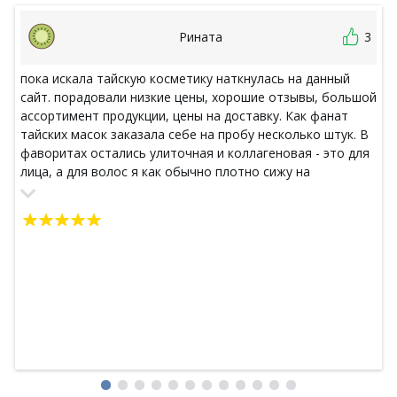
Рината
3
пока искала тайскую косметику наткнулась на данный
сайт. порадовали низкие цены, хорошие отзывы, большой
ассортимент продукции, цены на доставку. Как фанат
тайских масок заказала себе на пробу несколько штук. В
фаворитах остались улиточная и коллагеновая - это для
лица, а для волос я как обычно плотно сижу на
кокосовых. Заказала их сразу 3 шт разных на пробу.
Стоят маски не дорого, выполняют все заявленные
функции, после использования на лице не было
аллергических реакций, сухости, жжения. Порадовала
быстрая доставка. После оформления заказа, через 3,5
недели заказ уже был на руках. Однозначно буду
советовать!