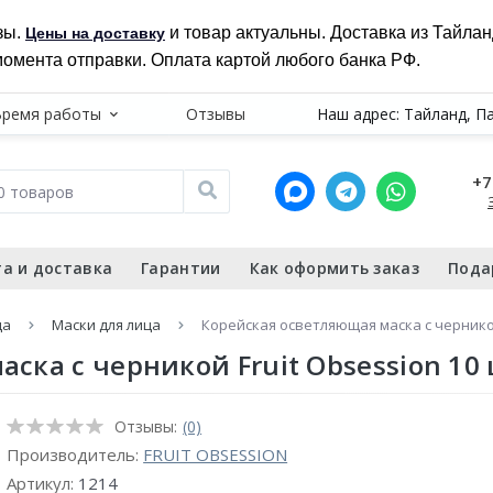
зы.
и товар актуальны. Доставка из Тайла
Цены на доставку
момента отправки. Оплата картой любого банка РФ.
Время работы
Отзывы
Наш адрес: Тайланд, П
+7
а и доставка
Гарантии
Как оформить заказ
Пода
ца
Маски для лица
Корейская осветляющая маска с черникой
ска с черникой Fruit Obsession 10
Отзывы:
(0)
Производитель:
FRUIT OBSESSION
Артикул:
1214