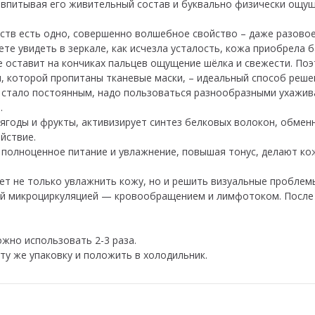
 впитывая его живительный состав и буквально физически ощу
дств есть одно, совершенно волшебное свойство – даже разово
е увидеть в зеркале, как исчезла усталость, кожа приобрела б
е оставит на кончиках пальцев ощущение шёлка и свежести. Поэт
, которой пропитаны тканевые маски, – идеальный способ реше
е стало постоянным, надо пользоваться разнообразными ухажив
.
 ягоды и фрукты, активизирует синтез белковых волокон, обмен
йствие.
олноценное питание и увлажнение, повышая тонус, делают кожу
ет не только увлажнить кожу, но и решить визуальные проблемы
й микроциркуляцией — кровообращением и лимфотоком. После п
жно использовать 2-3 раза.
ту же упаковку и положить в холодильник.