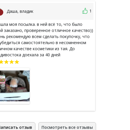
1
Даша, владик
Ветрян
шла моя посылка. в ней всё то, что было
отправляла се
й заказано, проверенное отличное качество))
впервые, очен
нь рекомендую всем сделать покупочку, что
что ее можно
убедиться самостоятельно в несомненном
формирования
ичном качестве косметики из тая. До
стадии твой з
дивостока доехала за 40 дней
отслеживание 
супер. Попроб
просто умопо
обязательно б
Написать отзыв
Посмотреть все отзывы