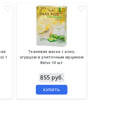
вая
Тканевая маска с алоэ,
Люксовая т
о) 1
огурцом и улиточным муцином
маска с зо
Belov 10 шт
Цена
855 руб.
Цена
1
КУПИТЬ