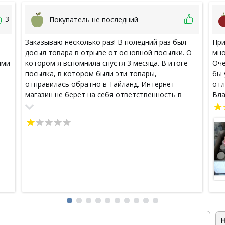
3
Покупатель не последний
Заказываю несколько раз! В поледний раз был
При
досыл товара в отрыве от основной посылки. О
мно
ими
котором я вспомнила спустя 3 месяца. В итоге
Оче
посылка, в котором были эти товары,
бы 
я
отправилась обратно в Тайланд. Интернет
отл
магазин не берет на себя ответственность в
Вла
данной ситуации. Хотя я иного мнения.
овый