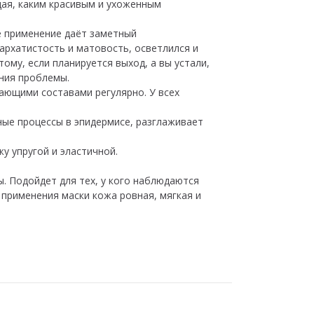
щая, каким красивым и ухоженным
е применение даёт заметный
архатистость и матовость, осветлился и
ому, если планируется выход, а вы устали,
ния проблемы.
ающими составами регулярно. У всех
ные процессы в эпидермисе, разглаживает
 упругой и эластичной.
. Подойдет для тех, у кого наблюдаются
рименения маски кожа ровная, мягкая и