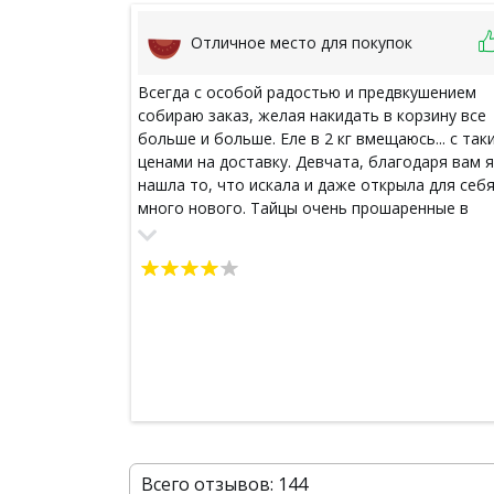
Отличное место для покупок
Всегда с особой радостью и предвкушением
собираю заказ, желая накидать в корзину все
больше и больше. Еле в 2 кг вмещаюсь... с так
ценами на доставку. Девчата, благодаря вам я
нашла то, что искала и даже открыла для себ
много нового. Тайцы очень прошаренные в
аптечных средствах, в гигиене. Благодаря вам
это доступно мне по оооочень низким ценам.
Ребята, процветания вам! Зы: уже собираю н
заказ!
Всего отзывов: 144