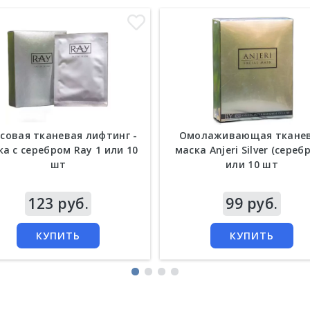
совая тканевая лифтинг -
Омолаживающая ткане
ка с серебром Ray 1 или 10
маска Anjeri Silver (серебр
шт
или 10 шт
а
123 руб.
Цена
99 руб.
КУПИТЬ
КУПИТЬ