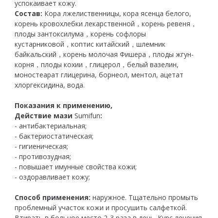
успокаивает кожу.
Состав:
Кора лжелиственницы, кора ясенца белого,
корень кровохлебки лекарственной，корень ревеня，
плоды зантоксилума，корень софлоры
кустарниковой，коптис китайский，шлемник
байкальский，корень молочая Фишера，плоды жгун-
корня，плоды кохии，глицерол，белый вазелин,
моностеарат глицерина, борнеол, ментол, ацетат
хлоргексидина, вода.
Показания к применению,
Действие мази
Sumifun
:
- антибактериальная;
- бактериостатическая;
- гигиеническая;
- противозудная;
- повышает имунные свойства кожи;
- оздоравливает кожу;
Способ применения:
наружное. Тщательно промыть
проблемный участок кожи и просушить салфеткой.
Втирать в больное место 2-3 раза в день. Курс лечения