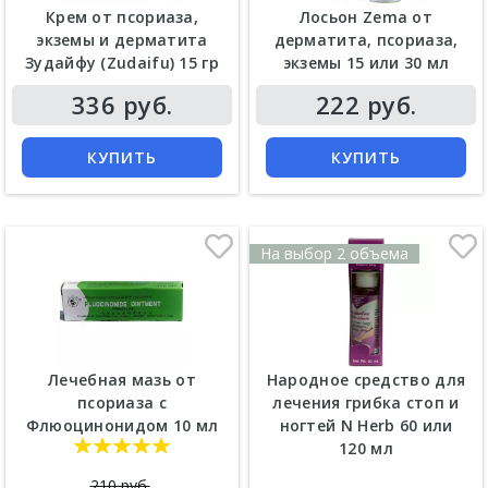
Крем от псориаза,
Лосьон Zema от
экземы и дерматита
дерматита, псориаза,
Зудайфу (Zudaifu) 15 гр
экземы 15 или 30 мл
336 руб.
222 руб.
КУПИТЬ
КУПИТЬ
На выбор 2 объема
Лечебная мазь от
Народное средство для
псориаза с
лечения грибка стоп и
Флюоцинонидом 10 мл
ногтей N Herb 60 или
120 мл
210 руб.