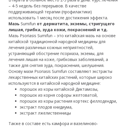
– 4-5 недель без перерывов. В качестве
поддерживающей терапии (профилактики)
использовать 1 месяц после достижения эффекта.
Мазь
Sumifun
от дерматита, экземы, стригущего
лишая, грибка, зуда кожи, покраснений и тд.
Мазь Psoriasis Sumifun – это китайская мазь на основе
китайской традиционной народной медицины для
лечения различных кожных неприятностей,
устраняющий обострение псориаза, экземы, для
лечения лишая на коже, грибковых заболеваний, а
также для снятия зуда, покраснения, шелушения.
Основу мази Psoriasis Sumifun составляют экстракты
лекарственных китайских растений, которые широко
используются в китайской народной медицине:
порошок из коры китайской Диктамозы,
порошок из корня софоры желтоватой,
порошок из коры растения кортекс феллодендри,
экстракт плодов книдиума,
экстракт лжелиственницы
Также в составе есть камфора и вазелиново-