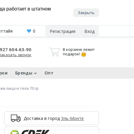
нда работает в штатном
Закрыть
аттайя
0
Регистрация
Вход
927 604-63-90
В корзине лежит
подарок!
Заказать звонок
рки
Бренды
Опт
жи лица и тела 70 гр
Доставка в город
Эль-Монте