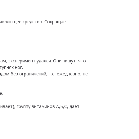
живляющее средство. Сокращает
ам, эксперимент удался. Они пишут, что
тупнях ног.
ом без ограничений, т.е. ежедневно, не
е.
вает), группу витаминов А,Б,С, дает