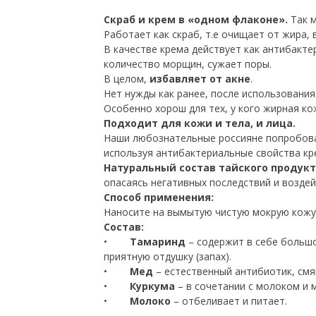
Скраб и крем в «одном флаконе».
Так м
Работает как скраб, т.е очищает от жира,
В качестве крема действует как антибак
количество морщин, сужает поры.
В целом,
избавляет от акне
.
Нет нужды как ранее, после использования
Особенно хорош для тех, у кого жирная ко
Подходит для кожи и тела, и лица.
Наши любознательные россияне попробовали
используя антибактериальные свойства кре
Натуральный состав тайского продук
опасаясь негативных последствий и воздей
Способ применения:
Наносите на вымытую чистую мокрую кожу, 
Состав:
•
Тамаринд
– содержит в себе большо
приятную отдушку (запах).
•
Мед
– естественный антибиотик, смя
•
Куркума
– в сочетании с молоком и 
•
Молоко
– отбеливает и питает.