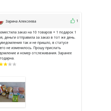
1
Зарина Алексеева
Маргар
азместила заказ на 10 товаров + 1 подарок 1
Жаль, что в э
я, деньги отправила за заказ в тот же день.
закрыто было( 
уведомления так и не пришло, в статусе
привыкла к на
его не изменилось. Прошу прислать
с собой в осн
домление и номер отслеживания. Заранее
возможность 
годарна.
адекватным це
доставкой( Сп
коллективу)).