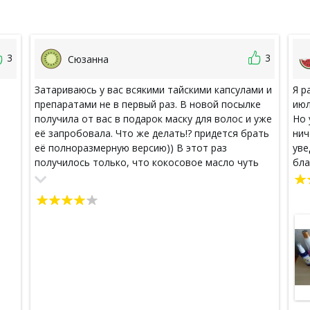
3
3
Сюзанна
Затариваюсь у вас всякими тайскими капсулами и
Я р
препаратами не в первый раз. В новой посылке
июл
получила от вас в подарок маску для волос и уже
Но 
её запробовала. Что же делать!? придется брать
нич
её полноразмерную версию)) В этот раз
уве
получилось только, что кокосовое масло чуть
бла
подтекло. В посылку не разлилось. Номер
отслеживания моей посылки RR341806103TH.
Дошла таки в обычные сроки - 2 недели и в
Видном