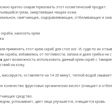
ожно кратко охарактеризовать этот косметический продукт.
 въевшейся грязи, омертвевших чешуек кожи.
териальное, смягчающее, оздоравливающее, отбеливающее и за
 скраба, наносить крем.
жа.
 применять этот крем-скраб для стоп ног. И, судя по их отзыв
м-скраба, избавились от потливости, запаха и даже грибка на с
та
дает возможность использовать данный крем-скраб с тамаринд
ствий на кожу.
массируете, оставляете на 14-20 минут, теплой водой смывает
е количество фруктовых органических кислот (очищает и отбели
гчающее средство.
медом, успокаивает, цвет лица улучшается, очищается кровь.