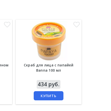
тином
Скраб для лица с папайей
Скраб для 
Banna 100 мл
Цена
434 руб.
Цена
4
КУПИТЬ