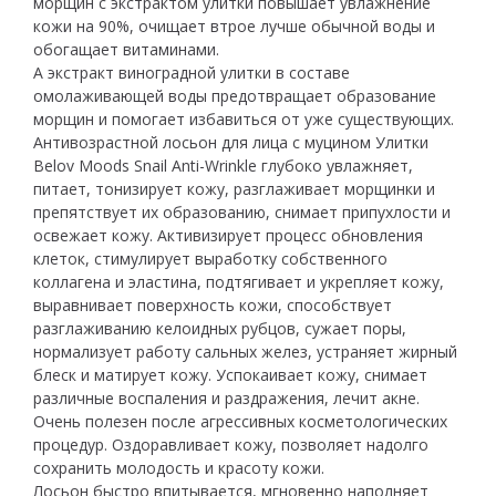
морщин с экстрактом улитки повышает увлажнение
кожи на 90%, очищает втрое лучше обычной воды и
обогащает витаминами.
А экстракт виноградной улитки в составе
омолаживающей воды предотвращает образование
морщин и помогает избавиться от уже существующих.
Антивозрастной лосьон для лица с муцином Улитки
Belov Moods Snail Anti-Wrinkle глубоко увлажняет,
питает, тонизирует кожу, разглаживает морщинки и
препятствует их образованию, снимает припухлости и
освежает кожу. Активизирует процесс обновления
клеток, стимулирует выработку собственного
коллагена и эластина, подтягивает и укрепляет кожу,
выравнивает поверхность кожи, способствует
разглаживанию келоидных рубцов, сужает поры,
нормализует работу сальных желез, устраняет жирный
блеск и матирует кожу. Успокаивает кожу, снимает
различные воспаления и раздражения, лечит акне.
Очень полезен после агрессивных косметологических
процедур. Оздоравливает кожу, позволяет надолго
сохранить молодость и красоту кожи.
Лосьон быстро впитывается, мгновенно наполняет