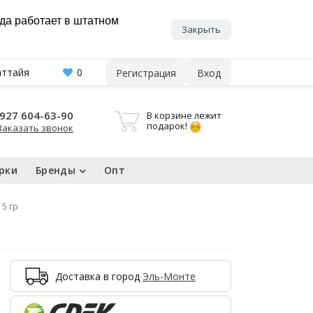
нда работает в штатном
Закрыть
аттайя
0
Регистрация
Вход
927 604-63-90
В корзине лежит
подарок!
Заказать звонок
рки
Бренды
Опт
5 гр
Доставка в город
Эль-Монте