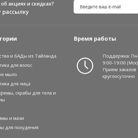
об акциях и скидках?
 рассылку
гории
Время работы
ства и БАДы из Тайланда
Поддержка: Пн
9:00-19:00 (Мск
тика для волос
Прием заказов
ое мыло
круглосуточно
тика для лица
кремы, скрабы для тела и
ны
амы и мази
лы для похудения