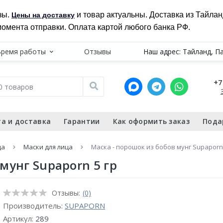
зы.
и товар актуальны. Доставка из Тайла
Цены на доставку
момента отправки. Оплата картой любого банка РФ.
Время работы
Отзывы
Наш адрес: Тайланд, П
+7
а и доставка
Гарантии
Как оформить заказ
Пода
ца
Маски для лица
Маска - порошок из бобов мунг Supaporn 
мунг Supaporn 5 гр
Отзывы:
(0)
Производитель:
SUPAPORN
Артикул:
289