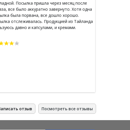
ладной. Посылка пришла через месяц после
впервые. Чит
аза, все было аккуратно завернуто. Хотя одна
про тайскую к
ылка была порвана, все дошло хорошо.
В моем городе
ылка отслеживалась. Продукцией из Тайланда
в пупырчатой 
ьзуюсь давно и капсулами, и кремами.
Доставка мень
сибо магазину за подарочек маску для волос,
Жалко только 
сто замечательная.
разгуляешься)
Написать отзыв
Посмотреть все отзывы