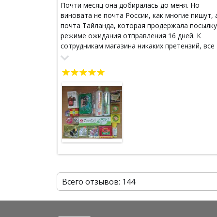
Почти месяц она добиралась до меня. Но
виновата не почта России, как многие пишут, 
почта Тайланда, которая продержала посылку
режиме ожидания отправления 16 дней. К
сотрудникам магазина никаких претензий, все
заказы собираются очень быстро, каждая
единица товара тщательно упакована. Я искр
полюбила тайскую косметику. Раньше обожал
косметику из Кореи, но после того, как рубль
пал, больше не могу себе ее позволить. Долго
искала альтернативу на полках наших магазин
- всегда чего то не хватало. Залезть на поиски
просторы интернета заставила проблема с
чувствительной кожей головы - многие шампу
(особенно самые разрекламированные )
вызывают зуд и буквально ожог кожи, да еще 
парикмахер сказала, что волосы не здоровые 
сильно пересушены, хотя я даже феном не
Всего отзывов: 144
пользуюсь. Стала искать оздоравливающий
натуральный шампунь, в отзывах наткнулась 
ссылку магазина. И вот уже формирую свою