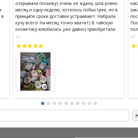
открывала посылку) очень её ждала, шла ровно
нак
а
месяц и одну неделю, хотелось побыстрее, но в
зак
 в
принципе сроки доставки устраивают. Набрала
пос
кучу всего! На месяц точно хватит) В тайскую
Пос
косметику влюбилась уже давно) приобретала
пол
раньше в родном городе, но это довольно
Спа
енне
накладно, ассортимент не такой разнообразный
про
а
как здесь! уже хочу сделать новый заказ других
продуктов! Упаковано все на 5+!
ов
 в
ни
и
и
на