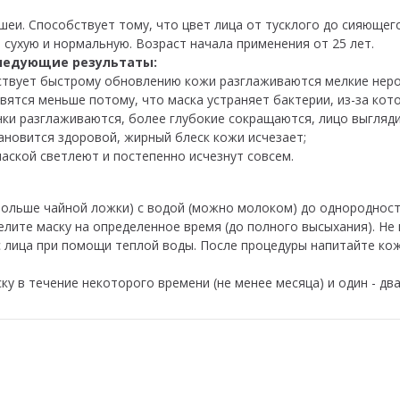
шеи. Способствует тому, что цвет лица от тусклого до сияющег
 сухую и нормальную. Возраст начала применения от 25 лет.
следующие результаты:
ствует быстрому обновлению кожи разглаживаются мелкие неро
вятся меньше потому, что маска устраняет бактерии, из-за кот
и разглаживаются, более глубокие сокращаются, лицо выгляди
новится здоровой, жирный блеск кожи исчезает;
аской светлеют и постепенно исчезнут совсем.
ольше чайной ложки) с водой (можно молоком) до однородност
лите маску на определенное время (до полного высыхания). Не 
с лица при помощи теплой воды. После процедуры напитайте к
у в течение некоторого времени (не менее месяца) и один - два