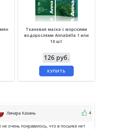
емян
Тканевая маска с морскими
Маска по
водорослями Annabella 1 или
биоактив
10 шт
B
Цена
126 руб.
Цена
2
КУПИТЬ
4
Линара Казань
Оксана
 не очень понравилось, что в посылке нет
Заявка 7202 о