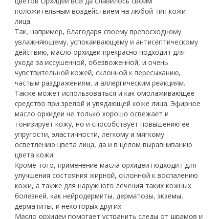
цветов Орхидеи всегда славилось своим
положительным воздействием на любой тип кожи
лица.
Так, например, благодаря своему превосходному
увлажняющему, успокаивающему и антисептическому
действию, масло орхидеи прекрасно подходит для
ухода за иссушенной, обезвоженной, и очень
чувствительной кожей, склонной к пересыханию,
частым раздражениям, и аллергическим реакциям.
Также может использоваться и как омолаживающее
средство при зрелой и увядающей коже лица. Эфирное
масло орхидеи не только хорошо освежает и
тонизирует кожу, но и способствует повышению ее
упругости, эластичности, легкому и мягкому
осветлению цвета лица, да и в целом выравниванию
цвета кожи.
Кроме того, применение масла орхидеи подходит для
улучшения состояния жирной, склонной к воспалению
кожи, а также для наружного лечения таких кожных
болезней, как нейродермиты, дерматозы, экземы,
дерматиты, и некоторых других.
Масло орхидеи помогает устранить следы от шрамов и