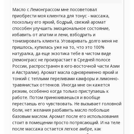
Масло с Лемонграссом мне посоветовал
приобрести моя клиентка для тонус - массажа,
поскольку его яркий, бодрый, свежий аромат
способен улучшить эмоциональное состояние,
избавить от апатии и лени, взбодрить и
тонизировать клиента. Уговаривать долго меня не
пришлось, купилась уже на то, что это 100%
натуралка, да еще экзотика тебе в чистом виде
(лемонграсс не произрастает в Средней полосе
России, распространен в юго-восточной части Азии
и Австралии). Аромат масла одновременно яркий и
тонкий с теплыми переливами камфоры и лимонно-
травянистых оттенков. Иногда мне он кажется
резким, особенно когда только приступаешь к
работе. Потом принюхиваешься и вообще
перестаешь его чувствовать. Не вызывает головной
боли, нет желания разбавить масло побольше
базовым маслом. Аромат после его использования
стоит в помещении просто потрясающий. И на теле
после массажа остается легкое амбре, как