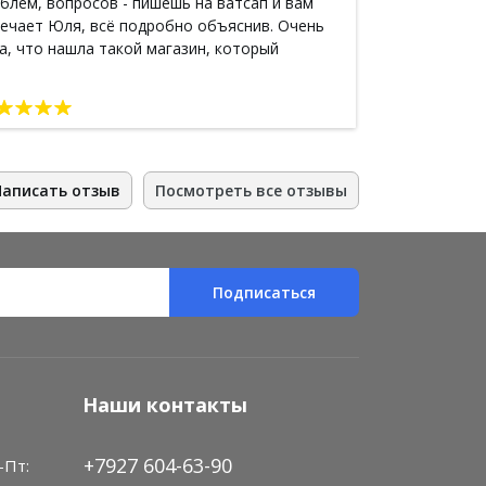
блем, вопросов - пишешь на ватсап и вам
больше понрав
ечает Юля, всё подробно объяснив. Очень
вообще драгоц
а, что нашла такой магазин, который
доступнее. В 
тавляет нам "заморские" товары. Теперь у
позволить нам
я есть кокосовое масло. кокосовое мыло,
посылку нежел
отый кофе из камбоджи :-)
такой находке
Написать отзыв
Посмотреть все отзывы
Подписаться
Наши контакты
+7927 604-63-90
-Пт: