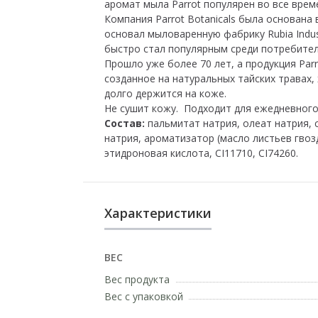
аромат мыла Parrot популярен во все врем
Компания Parrot Botanicals была основана в
основал мыловаренную фабрику Rubia Indus
быстро стал популярным среди потребител
Прошло уже более 70 лет, а продукция Par
созданное на натуральных тайских травах,
долго держится на коже.
Не сушит кожу. Подходит для ежедневного
Состав:
пальмитат натрия, олеат натрия, с
натрия, ароматизатор (масло листьев гвоз
этидроновая кислота, CI11710, CI74260.
Характеристики
ВЕС
Вес продукта
Вес с упаковкой