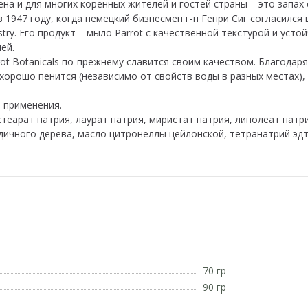
ена и для многих коренных жителей и гостей страны – это запах
 1947 году, когда немецкий бизнесмен г-н Генри Сиг согласился в
try. Его продукт – мыло Parrot с качественной текстурой и уст
ей.
rot Botanicals по-прежнему славится своим качеством. Благодар
 хорошо пенится (независимо от свойств воды в разных местах),
 применения.
теарат натрия, лаурат натрия, миристат натрия, линолеат натри
дичного дерева, масло цитронеллы цейлонской, тетранатрий эдт
70 гр
90 гр