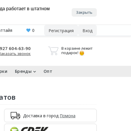
нда работает в штатном
Закрыть
аттайя
0
Регистрация
Вход
927 604-63-90
В корзине лежит
подарок!
Заказать звонок
рки
Бренды
Опт
атов
Доставка в город
Помона