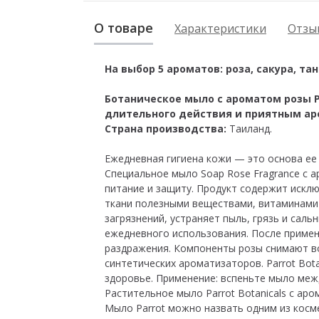
О товаре
Характеристики
Отзыв
На выбор 5 ароматов: роза, сакура, та
Ботаническое мыло с ароматом розы 
длительного действия и приятным ар
Страна производства:
Таиланд.
Ежедневная гигиена кожи — это основа ее
Специальное мыло Soap Rose Fragrance с а
питание и защиту. Продукт содержит искл
ткани полезными веществами, витаминами 
загрязнений, устраняет пыль, грязь и сал
ежедневного использования. После примене
раздражения. Компоненты розы снимают вос
синтетических ароматизаторов. Parrot Bota
здоровье. Применение: вспеньте мыло меж
Растительное мыло Parrot Botanicals с а
Мыло Parrot можно назвать одним из косм