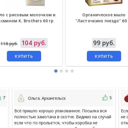
о с рисовым молочком и
Органическое мыло
смином K. Brothers 60 гр
"Ласточкино гнездо" 60 
а
104 руб.
Цена
99 руб.
118 руб.
КУПИТЬ
КУПИТЬ
7
5
Ольга. Архангельск
Всё пришло хорошо упакованное. Посылка вся
Есл
полностью замотана в скотче. Видимо на случай
не 
если что-то прольется, чтобы коробка не
отм