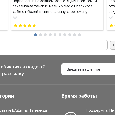
порвалась в намокшем месте. Я для всей семьи
про
заказывала тайские мази - маме от варикоза,
отв
себе от болей в спине, а сыну спортсмену
рад
тайскую мазь Num man. и себе ещё шампунь от
пос
выпадения волос взяла. Сроки у товаров
мен
хорошие. До Архангельской области посылка
мол
доехала за 3 недели. Буду заказывать ещё
об акциях и скидках?
 рассылку
гории
Время работы
ства и БАДы из Тайланда
Поддержка: Пн