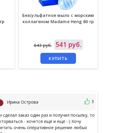
Безсульфатное мыло с морским
Фигурное
гр
коллагеном Madame Heng 80 гр
H
Цена
541 руб.
Цена
643 руб.
222 руб
КУПИТЬ
3
Ирина Острова
Лена К
и сделал заказ один раз и получил посылку, то
Тайской косме
оторваться - хочется ещё и ещё :-) Хочу
всё это время
етить очень оперативное решение любых
наткнулась на