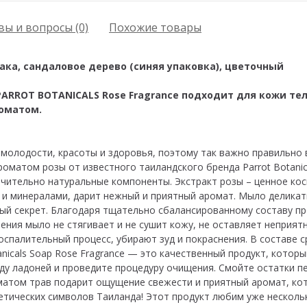
ы и вопросы (0)
Похожие товары
нака, сандаловое дерево (синяя упаковка), цветочный
PARROT BOTANICALS Rose Fragrance подходит для кожи т
оматом.
 молодости, красоты и здоровья, поэтому так важно правильно
роматом розы от известного таиландского бренда Parrot Botan
ючительно натуральные компоненты. Экстракт розы – ценное ко
и минералами, дарит нежный и приятный аромат. Мыло деликат
ьный секрет. Благодаря тщательно сбалансированному составу пр
ния мыло не стягивает и не сушит кожу, не оставляет неприятн
палительный процесс, убирают зуд и покраснения. В составе с
nicals Soap Rose Fragrance — это качественный продукт, которы
ду ладоней и проведите процедуру очищения. Смойте остатки 
роматом трав подарит ощущение свежести и приятный аромат, ко
етических символов Таиланда! Этот продукт любим уже несколь