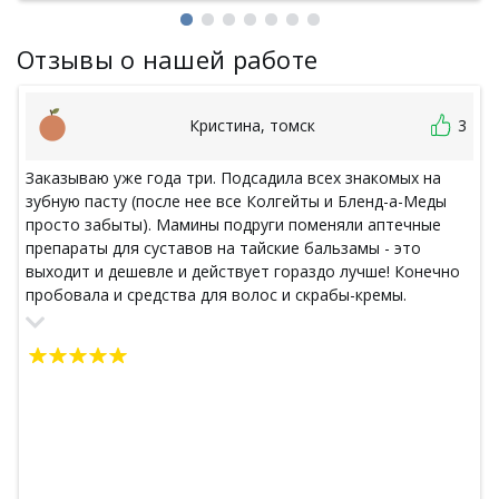
Отзывы о нашей работе
Кристина, томск
3
Заказываю уже года три. Подсадила всех знакомых на
зубную пасту (после нее все Колгейты и Бленд-а-Меды
просто забыты). Мамины подруги поменяли аптечные
препараты для суставов на тайские бальзамы - это
выходит и дешевле и действует гораздо лучше! Конечно
пробовала и средства для волос и скрабы-кремы.
Спасибо огромное, любимый сайт! Нет ничего, что не
хотела бы заказать еще раз. Рекомендую все! Пробуйте,
получайте удовольствие и заказывайте еще! Р.S. Как я
могла не сказать о натуральных капсулах - пили весной
всей семьей чеснок - простуды и вирусы прошли мимо,
сейчас опять заказываю. Очень всем рекомендую!