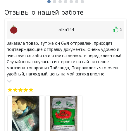
Отзывы о нашей работе
alika144
5
Заказала товар, тут же он был отправлен, приходят
подтверждающие отправку документы. Очень удобно и
чувствуется забота и ответственность перед клиентом!
Случайно наткнулась в интернете на сайт интернет
магазина товаров из Тайланда, Понравилось что очень
удобный, наглядный, цены на мой взгляд вполне
доступные. Но возникли проблемы с почтой : из Тайланда
посылка ушла - в Россию так не пришла. Я обратилась в
данной проблемой в магазин, и, к своему удивлению, не
осталась наедине со своей проблемой, тут же получила
бланки необходимых бумаг, советы по дальнейшим
действиям для розыска посылки с моей стороны, со
своей стороны магазин тоже подал в розыск! И хотя
даже совместными усилиями мою посылку мы так и не
нашли, магазин за свой счет отправил мне мой заказ