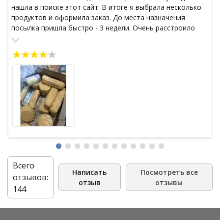
нашла в поиске этот сайт. В итоге я выбрала несколько
продуктов и оформила заказ. До места назначения
посылка пришла быстро - 3 недели. Очень расстроило
состояние коробки (с поразительной лёгкостью
открывалась) Каждый продукт был обернут в пупырчатую
пленку, но это не помогло. Масло для массажа была
повреждено. Помимо заказанных мной продуктов в
посылку мне положили пробники популярных на сайте
товаров, что мне очень понравилось. Вроде мелочь, а
как приятно.
Всего
Написать
Посмотреть все
отзывов:
отзыв
отзывы
144