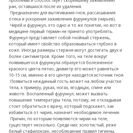
проблемы и способствует скорейшему заживлению
ран, оставшихся после их удаления.
Предназначен для вытягивания гноя, рассасывания
отека и ускорения заживления фурункулов (чирьев).
Чирей и фурункул, это одно и то же понятие, но вот в
медицине первый термин не принято употреблять.
Фурункул представляет собой гнойный стержень,
который имеет свойство образовываться глубоко в
коже. Иногда размеры стержня могут достигать двух и
более сантиметров. Кроме того, на теле вокруг
появившегося фурункула образуется болезненное
красного цвета пятно, диаметр его может равняться
10-15 см, именно в его центре находится источник гноя.
Появиться нежданный гость может на любом участке
тела, к примеру, руках, ногах, ягодицах, спине или
животе. Воспаленный фурункул, может вызвать
повышение температуры тела, потому, не откладывая
стоит обратиться к врачу, который подскажет, как
избавиться от чирия, назначит необходимое лечение.
Причин, по которым появляются чирии на теле,
существует несколько. Среди них: золотистый, реже
белый стафилококк, несоблюдение правил гигиены,