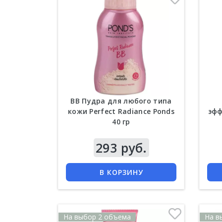
BB Пудра для любого типа
кожи Perfect Radiance Ponds
эфф
40 гр
Цена
293 руб.
Цена
КУПИТЬ
В КОРЗИНУ
На выбор 2 объема
На в