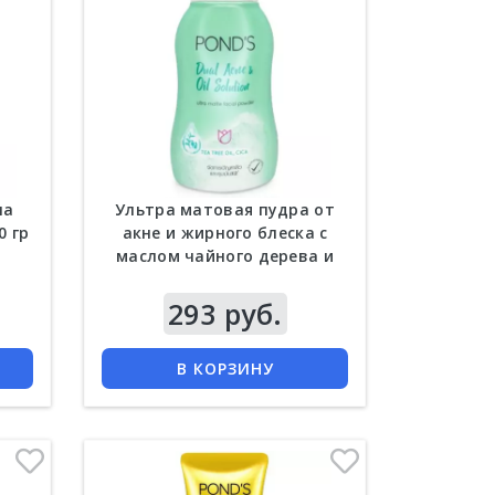
па
Ультра матовая пудра от
0 гр
акне и жирного блеска с
маслом чайного дерева и
центеллой Ponds 45 гр
Цена
293 руб.
КУПИТЬ
В КОРЗИНУ