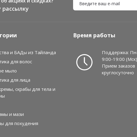
об акциях и скидках?
 рассылку
гории
Время работы
ства и БАДы из Тайланда
Поддержка: Пн
9:00-19:00 (Мск
тика для волос
Прием заказов
ое мыло
круглосуточно
тика для лица
кремы, скрабы для тела и
ны
амы и мази
лы для похудения