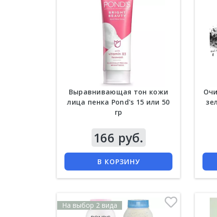
Выравнивающая тон кожи
Очи
лица пенка Pond's 15 или 50
зе
гр
Цена
166 руб.
Цена
КУПИТЬ
В КОРЗИНУ
На выбор 2 вида