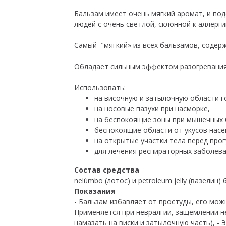
Бальзам имеет очень мягкий аромат, и под
людей с очень светлой, склонной к аллерги
Самый "мягкий» из всех бальзамов, содерж
Обладает сильным эффектом разогревания
Использовать:
на височную и затылочную области г
на носовые пазухи при насморке,
на беспокоящие зоны при мышечных 
беспокоящие области от укусов насе
на открытые участки тела перед прог
для лечения респираторных заболева
Состав средства
nelúmbo (лотос) и petroleum jelly (вазелин)
Показания
- Бальзам избавляет от простуды, его можно
Применяется при невралгии, защемлении не
намазать на виски и затылочную часть), ️