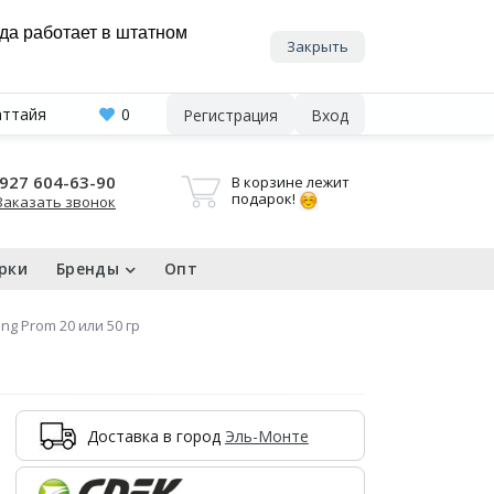
нда работает в штатном
Закрыть
аттайя
0
Регистрация
Вход
927 604-63-90
В корзине лежит
подарок!
Заказать звонок
рки
Бренды
Опт
g Prom 20 или 50 гр
Доставка в город
Эль-Монте