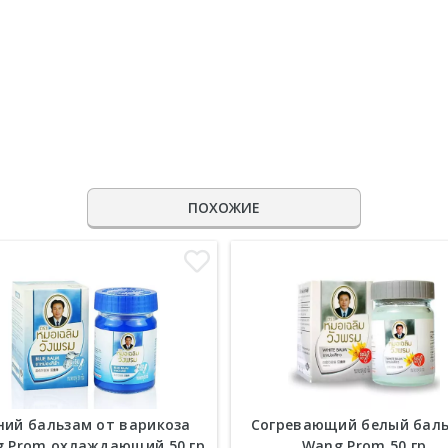
ПОХОЖИЕ
ний бальзам от варикоза
Согревающий белый бал
 Prom охлаждающий 50 гр
Wang Prom 50 гр