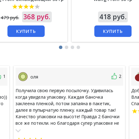
а
368 руб.
Цена
418 руб.
479 руб.
КУПИТЬ
КУПИТЬ
1
2
оля
Получила свою первую посылочку. Удивилась
Доб
во))
когда увидела упаковку. Каждая баночка
Вла
то
заклеена пленкой, потом запаяна в пакетик,
Спа
далее в пупырчатую пленку. каждый товар так!
Качество упаковки на высоте! Правда 2 баночки
все же потекли. но благодаря супер упаковке не
критично. Тут вины отправителя нет. Качество
продукта супер. Просто влюбилась в эту