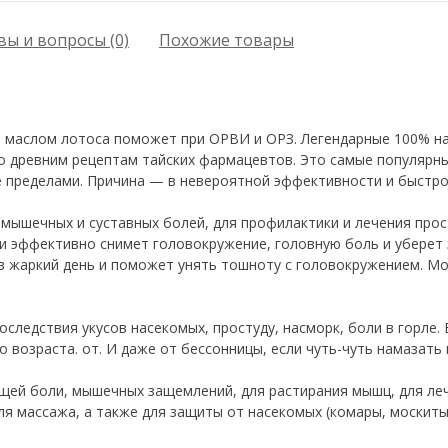
ы и вопросы (0)
Похожие товары
маслом лотоса поможет при ОРВИ и ОРЗ. Легендарные 100% на
о древним рецептам тайских фармацевтов. Это самые популярн
ее пределами. Причина — в невероятной эффективности и быстро
 мышечных и суставных болей, для профилактики и лечения про
и эффективно снимет головокружение, головную боль и уберет
 в жаркий день и поможет унять тошноту с головокружением. М
оследствия укусов насекомых, простуду, насморк, боли в горле.
 возраста. от. И даже от бессонницы, если чуть-чуть намазать 
щей боли, мышечных защемлений, для растирания мышц, для леч
я массажа, а также для защиты от насекомых (комары, москиты