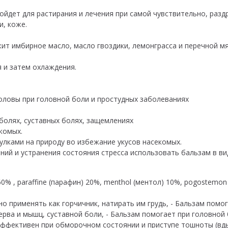
ойдет для растирания и лечения при самой чувствительно, разд
и, коже.
ит имбирное масло, масло гвоздики, лемонграсса и перечной мя
 и затем охлаждения.
оловы при головной боли и простудных заболеваниях
болях, суставных болях, защемлениях
комых.
улками на природу во избежание укусов насекомых.
ний и устранения состояния стресса использовать бальзам в ви
 60% , paraffine (парафин) 20%, menthol (ментол) 10%, pogostemon
 применять как горчичник, натирать им грудь, ️- Бальзам помога
рва и мышц, суставной боли, ️- Бальзам помогает при головно
- Эффективен при обморочном состоянии и приступе тошноты (вды