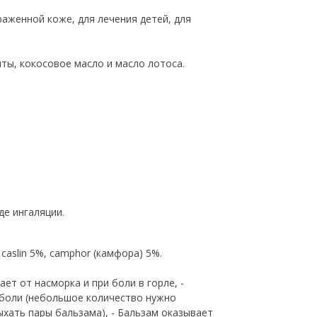
раженной коже, для лечения детей, для
ты, кокосовое масло и масло лотоса.
де ингаляции.
 caslin 5%, camphor (камфора) 5%.
ет от насморка и при боли в горле, ️-
й боли (небольшое количество нужно
хать пары бальзама), ️- Бальзам оказывает