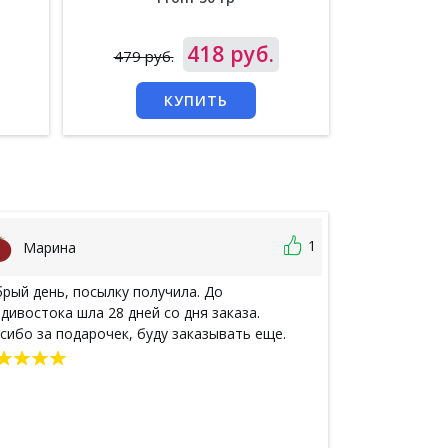
Цена
418 руб.
Цена
479 руб.
390 руб
КУПИТЬ
1
Марина
Анжела
рый день, посылку получила. До
Заказывала пе
дивостока шла 28 дней со дня заказа.
быстро получу
сибо за подарочек, буду заказывать еще.
большое за ра