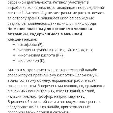
сердечной деятельности. Ретинол участвует в
выработке коллагена, восстанавливает повреждённый
эпителий. Витамин A угнетает развитие рака, отвечает
за остроту зрения, защищает мозг от свободных
радикалов полиненасыщенных кислот и кислорода.
Не менее полезны для организма человека
витамины, содержащиеся в меньшей
концентрации:
токоферол (E);
витамины группы B (B1, B2, B4, B5, B6, B9);
никотиновая кислота (PP);
филлохинон (K).
Микро и макроэлементы в составе сушеной папайи
способствуют правильному кислотно-щелочному и
водно-солевому обмену, нормальной работе всех
органов, систем. В перечень минералов, содержащихся
в значимых концентрациях, входят: калий, магний,
кальций, железо, фосфор, натрий, марганец.
В розничной торговой сети и на продуктовых рынках
предлагают цукаты из папайи, приготовленные
способом варки плодов в сахарном