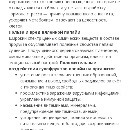
жирных кислот составляют ненасыщенные, которые не
откладываются на боках, а угнетают выработку
гормона стресса — причину повышенного аппетита,
ускоряют метаболизм, отвечают за целостность
клеток.
Польза и вред вяленной папайи
Широкий спектр ценных химических веществ в составе
продукта обуславливает полезные свойства папайи
сушеной. Плоды дынного дерева оказывают лечебное,
омолаживающее действие на организм, влияют на
эмоциональный настрой.
Положительные
воздействия сухофруктов папайи на организм:
угнетение роста злокачественных образований,
связывание и вывод свободных радикалов за счёт
антиоксидантных свойств;
профилактика заражения вирусными инфекциями,
укрепление иммунной защиты;
насыщение витаминами, минералами,
предупреждение авитаминоза, анемии;
ускорение пищеварения, полная усвояемость
питательных веществ благодаря сохранившимся
ферментам;