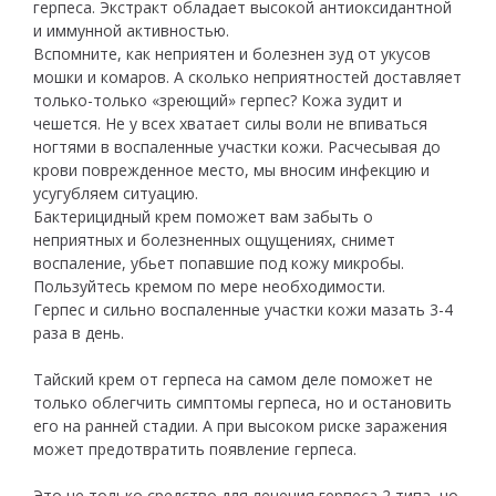
герпеса. Экстракт обладает высокой антиоксидантной
и иммунной активностью.
Вспомните, как неприятен и болезнен зуд от укусов
мошки и комаров. А сколько неприятностей доставляет
только-только «зреющий» герпес? Кожа зудит и
чешется. Не у всех хватает силы воли не впиваться
ногтями в воспаленные участки кожи. Расчесывая до
крови поврежденное место, мы вносим инфекцию и
усугубляем ситуацию.
Бактерицидный крем поможет вам забыть о
неприятных и болезненных ощущениях, снимет
воспаление, убьет попавшие под кожу микробы.
Пользуйтесь кремом по мере необходимости.
Герпес и сильно воспаленные участки кожи мазать 3-4
раза в день.
Тайский крем от герпеса на самом деле поможет не
только облегчить симптомы герпеса, но и остановить
его на ранней стадии. А при высоком риске заражения
может предотвратить появление герпеса.
Это не только средство для лечения герпеса 2 типа, но