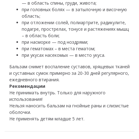
— в область спины, груди, живота;
при головных болях — в затылочную и височную
область;
при отложении солей, полиартрите, радикулите,
подагре, прострелах, тонусе и растяжениях мышц
– в область боли;
при насморке — под ноздрями;
при гематомах – в места гематом;
при укусах насекомых — в место укуса.
Бальзам снимет воспаление суставов, хрящевых тканей
и суставных сумок примерно за 20-30 дней регулярного,
ежедневного втирания.
Рекомендации
Не принимать внутрь. Только для наружного
использования!
Нельзя наносить бальзам на гнойные раны и слизистые
оболочки.
Не применять детям младше 5 лет.