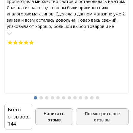
просмотрела множество сайтов и остановилась на этом.
Сначала из-за того,что цены были прилично ниже
аналоговых магазинов. Сделала в данном магазине уже 2
заказа и всем осталась довольна! Товар весь свежий,
упаковывают хорошо, большой выбор товаров и не
слишком долгая доставка,оплатила 13 июня,отправили
уже 16го и получила 1 июля. Проживаю в г. Волгоград ,
Рекомендую данный магазин однозначно!Буду заказывать
еще!
Всего
Написать
Посмотреть все
отзывов:
отзыв
отзывы
144