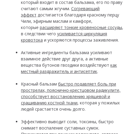
который входит в состав бальзама, его по праву
считают самым жгучим.
Согревающий
эффект
достигается благодаря красному перцу
Чили, эфирным маслам и камфоре,
которые
расширяют тонкие кровеносные сосуды
,
в следствии чего
усиливается циркуляция
кровотока
и ускоряются процессы заживления.
Активные ингредиенты бальзама усиливают
взаимное действие друг друга, а активные
вещества бутонов гвоздики воздействуют
как
местный раздражитель и антисептик
.
Красный бальзам
быстро подавляет боль при
прострелах, пояснично-крестцовом радикулите,
способствует восстановлению хрящевой и
сращиванию костной ткани
, которая у пожилых
людей срастается очень долго.
Эффективно выводит соли, токсины, быстро
снимает воспаление суставных сумок.