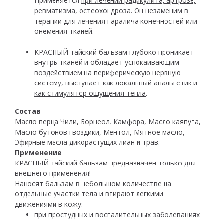
Применяется
при лечении радикулита, артрозе,
ревматизма, остеохондроза
. Он незаменим в
терапии для лечения паралича конечностей или
онемения тканей.
КРАСНЫЙ тайский бальзам глубоко проникает
внутрь тканей и обладает успокаивающим
воздействием на периферическую нервную
систему, выступает
как локальный анальгетик и
как стимулятор ощущения тепла
.
Состав
Масло перца Чили, Борнеол, Камфора, Масло каяпута,
Масло бутонов гвоздики, Ментол, Мятное масло,
Эфирные масла дикорастущих лиан и трав.
Применение
КРАСНЫЙ тайский бальзам предназначен только для
внешнего применения!
Наносят бальзам в небольшом количестве на
отдельные участки тела и втирают легкими
движениями в кожу:
при простудных и воспалительных заболеваниях