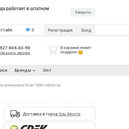
нда работает в штатном
Закрыть
аттайя
0
Регистрация
Вход
927 604-63-90
В корзине лежит
подарок!
Заказать звонок
рки
Бренды
Опт
ом апельсина 50 мг 1000 таблеток
Доставка в город
Эль-Монте