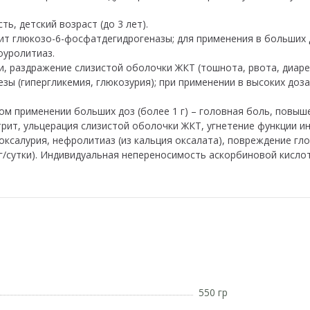
ть, детский возраст (до 3 лет).
ит глюкозо-6-фосфатдегидрогеназы; для применения в больших 
оуролитиаз.
, раздражение слизистой оболочки ЖКТ (тошнота, рвота, диарея
ы (гипергликемия, глюкозурия); при применении в высоких доза
м применении больших доз (более 1 г) – головная боль, повыш
стрит, ульцерация слизистой оболочки ЖКТ, угнетение функции 
роксалурия, нефролитиаз (из кальция оксалата), повреждение г
г/сутки). Индивидуальная непереносимость аскорбиновой кисло
550 гр