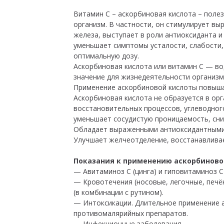
Витамин С – аскорбиновая кислота – поле
организм. В частности, он стимулирует в
железа, выступает в роли антиоксиданта 
уменьшает симптомы усталости, слабости
оптимальную дозу.
Аскорбиновая кислота или витамин C — в
значение для жизнедеятельности организм
Применение аскорбиновой кислоты повыша
Аскорбиновая кислота не образуется в орг
восстановительных процессов, углеводног
уменьшает сосудистую проницаемость, сниж
Обладает выраженными антиоксидантными
Улучшает желчеотделение, восстанавлива
Показания к применению аскорбиново
— Авитаминоз C (цинга) и гиповитаминоз C
— Кровотечения (носовые, легочные, печён
(в комбинации с рутином).
— Интоксикации. Длительное применение 
противомалярийных препаратов.
— Инфекционные заболевания.