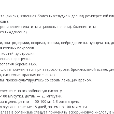
а (ахилия; язвенная болезнь желудка и двенадцатиперстной ки
озы).
ронические гепатиты и циррозы печени). Холециститы.
знь Аддисона).
, эритродермии, псориаз, экзема, нейродермиты, пузырчатка, д
я кожных покровов.
 костей, дистрофия.
енная перегрузка.
ропатия беременных.
ислота применяется при атеросклерозе, бронхиальной астме, д
, системная красная волчанка).
ты проконсультируйтесь со своим лечащим врачом.
ересчете на аскорбиновую кислоту.
00 мг/сутки, детям — 25 мг/сутки.
з в день, детям — 50-100 мг 2-3 раза в день.
/сутки в течение 15 дней, затем по 100 мг/сутки.
леза в организме следует применять аскорбиновую кислоту в 