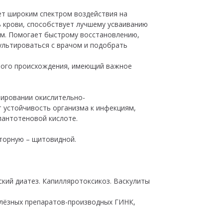
ет широким спектром воздействия на
ь крови, способствует лучшему усваиванию
ам. Помогает быстрому восстановлению,
ультироваться с врачом и подобрать
ного происхождения, имеющий важное
улировании окислительно-
т устойчивость организма к инфекциям,
пантотеновой кислоте.
торную – щитовидной.
ский диатез. Капилляротоксикоз. Васкулиты
улёзных препаратов-производных ГИНК,