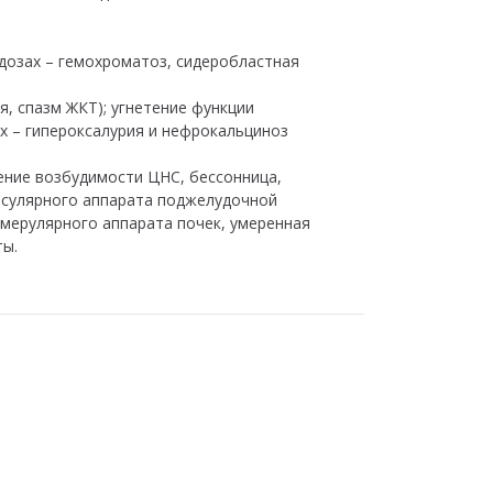
дозах – гемохроматоз, сидеробластная
, спазм ЖКТ); угнетение функции
х – гипероксалурия и нефрокальциноз
ение возбудимости ЦНС, бессонница,
инсулярного аппарата поджелудочной
ломерулярного аппарата почек, умеренная
ты.