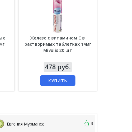
ых
Железо с витамином С в
Тайский В
мг
растворимых таблетках 14мг
апельсин
Mivolis 20 шт
Цена
478 руб.
Цена
9
КУПИТЬ
3
Евгения Мурманск
Ирина,