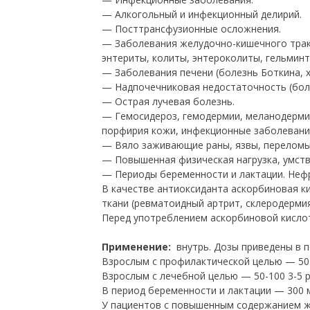
— Алкогольный и инфекционный делирий.
— Посттрансфузионные осложнения.
— Заболевания желудочно-кишечного тракт
энтериты, колиты, энтероколиты, гельминт
— Заболевания печени (болезнь Боткина, х
— Надпочечниковая недостаточность (боле
— Острая лучевая болезнь.
— Гемосидероз, гемодермии, меланодермии
порфирия кожи, инфекционные заболевани
— Вяло заживающие раны, язвы, переломы
— Повышенная физическая нагрузка, умств
— Периоды беременности и лактации. Неф
В качестве антиоксиданта аскорбиновая к
ткани (ревматоидный артрит, склеродермия
Перед употреблением аскорбиновой кисло
Применение:
внутрь. Дозы приведены в п
Взрослым с профилактической целью — 50-1
Взрослым с лечебной целью — 50-100 3-5 ра
В период беременности и лактации — 300 мг
У пациентов с повышенным содержанием же