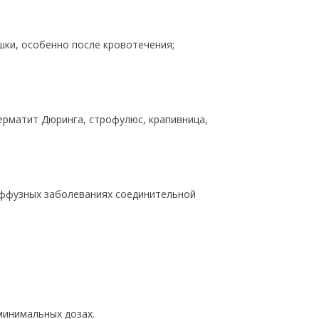
шки, особенно после кровотечения;
ерматит Дюринга, строфулюс, крапивница,
иффузных заболеваниях соединительной
минимальных дозах.