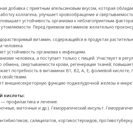
зная добавка с приятным апельсиновым вкусом, которая облада
ыработку коллагена, улучшает кровообращение и свертываемост
и повышает устойчивость организма к неблагоприятным фактор
, утомляемости. Перед приемом витаминов желательно проконс
одорастворимый витамин, содержащийся в продуктах раститель
а человека.
ет устойчивость организма к инфекциям.
анизме человека, а поступает только с пищей. Участвует в рег
о обмена, свертываемости крови, регенерации тканей; повышае
ает потребность в витаминах B1, B2, А, Е, фолиевой кислоте, 
 свойствами.
ет внешнесекреторную функцию поджелудочной железы и инкре
й кислоты:
 — профилактика и лечение.
очные, маточные и др.). Геморрагический инсульт. Геморрагиче
антибиотиков, салицилатов, кортикостероидов, противотуберк