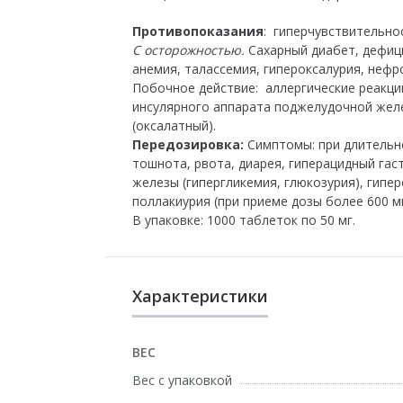
Противопоказания
: гиперчувствительнос
С осторожностью.
Сахарный диабет, дефиц
анемия, талассемия, гипероксалурия, нефр
Побочное действие: аллергические реакции
инсулярного аппарата поджелудочной желез
(оксалатный).
Передозировка:
Симптомы: при длительно
тошнота, рвота, диарея, гиперацидный га
железы (гипергликемия, глюкозурия), гипе
поллакиурия (при приеме дозы более 600 м
В упаковке: 1000 таблеток по 50 мг.
Характеристики
ВЕС
Вес с упаковкой