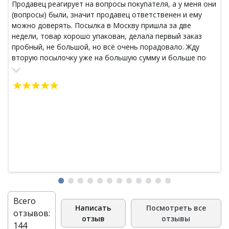
Продавец реагирует на вопросы покупателя, а у меня они
(вопросы) были, значит продавец ответственен и ему
можно доверять. Посылка в Москву пришла за две
недели, товар хорошо упакован, делала первый заказ
пробный, не большой, но всё очень порадовало. Жду
вторую посылочку уже на большую сумму и больше по
объему, надеюсь, не разочаруюсь. Жду следующею
посылку и, скорее всего, это будет мой единственный и
любимый интернет- магазин Восточных товаров.
Спасибо! Удачи Вам в бизнесе!
Всего
Написать
Посмотреть все
отзывов:
отзыв
отзывы
144