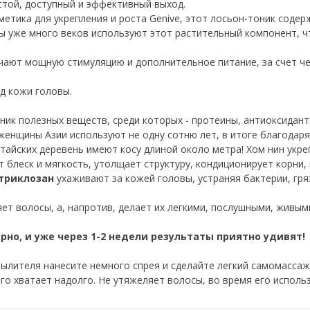
той, доступный и эффективный выход.
метика для укрепления и роста Genive, этот лосьон-тоник содер
цы уже много веков используют этот растительный компонент, 
ают мощную стимуляцию и дополнительное питание, за счет че
д кожи головы.
ник полезных веществ, среди которых - протеины, антиоксидан
енщины Азии используют не одну сотню лет, в итоге благодаря 
тайских деревень имеют косу длиной около метра! Хом нин укре
т блеск и мягкость, утолщает структуру, кондиционирует корни,
 триклозан
ухаживают за кожей головы, устраняя бактерии, гря
ет волосы, а, напротив, делает их легкими, послушными, живым
рно, и уже через 1-2 недели результаты приятно удивят!
лителя нанесите немного спрея и сделайте легкий самомассаж, 
го хватает надолго. Не утяжеляет волосы, во время его исполь