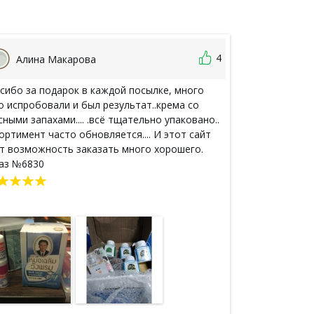
4
Алина Макарова
Жанна 
сибо за подарок в каждой посылке, много
Всё понравил
о испробовали и был результат..крема со
отвечала на в
сными запахами.... .всё тщательно упаковано..
сберпосылки с
ортимент часто обновляется.... И этот сайт
посылка пришл
т возможность заказать много хорошего.
Единственное,
аз №6830
доставка. Хот
получать. Тог
Продукция про