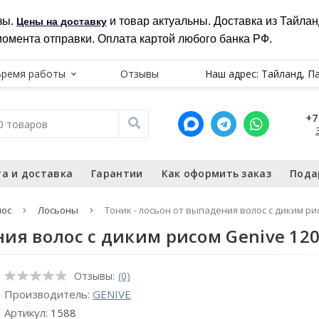
зы.
и товар актуальны. Доставка из Тайла
Цены на доставку
момента отправки. Оплата картой любого банка РФ.
Время работы
Отзывы
Наш адрес: Тайланд, П
+7
а и доставка
Гарантии
Как оформить заказ
Пода
лос
Лосьоны
Тоник - лосьон от выпадения волос с диким ри
ния волос с диким рисом Genive 12
Отзывы:
(0)
Производитель:
GENIVE
Артикул:
1588