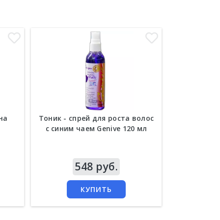
на
Тоник - спрей для роста волос
Тоник от 
с синим чаем Genive 120 мл
облысени
роста
Цена
548 руб.
Цена
653 руб
КУПИТЬ