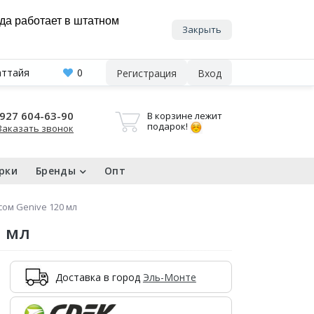
нда работает в штатном
Закрыть
аттайя
0
Регистрация
Вход
927 604-63-90
В корзине лежит
подарок!
Заказать звонок
рки
Бренды
Опт
сом Genive 120 мл
0 мл
Доставка в город
Эль-Монте