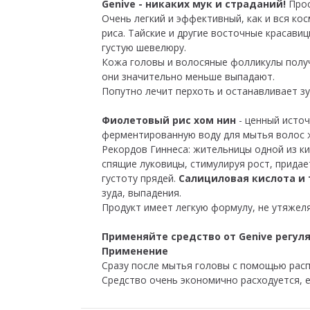
Genive - никаких мук и страданий!
Прос
Очень легкий и эффективный, как и вся кос
риса. Тайские и другие восточные красави
густую шевелюру.
Кожа головы и волосяные фолликулы получ
они значительно меньше выпадают.
Попутно лечит перхоть и останавливает зу
Фиолетовый рис хом нин
- ценный источ
ферментированную воду для мытья волос ж
Рекордов Гиннеса: жительницы одной из ки
спящие луковицы, стимулируя рост, придае
густоту прядей.
Салициловая кислота и
зуда, выпадения.
Продукт имеет легкую формулу, не утяжеля
Применяйте средство от Genive регуля
Применение
Сразу после мытья головы с помощью распы
Средство очень экономично расходуется, е