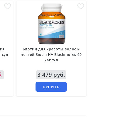
ия
Биотин для красоты волос и
Лечебный
псул
ногтей Biotin H+ Blackmores 60
перхоти и с
капсул
селена 2
.
Цена
3 479 руб.
Цена
1 
КУПИТЬ