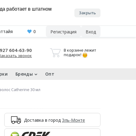
нда работает в штатном
Закрыть
аттайя
0
Регистрация
Вход
927 604-63-90
В корзине лежит
подарок!
Заказать звонок
рки
Бренды
Опт
олос Catherine 30 мл
Доставка в город
Эль-Монте