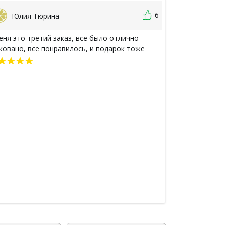
6
Юлия Тюрина
Сюзанн
еня это третий заказ, все было отлично
Затариваюсь у
ковано, все понравилось, и подарок тоже
препаратами н
получила от в
её запробовал
её полноразме
получилось то
подтекло. В п
отслеживания
Дошла таки в 
Видном