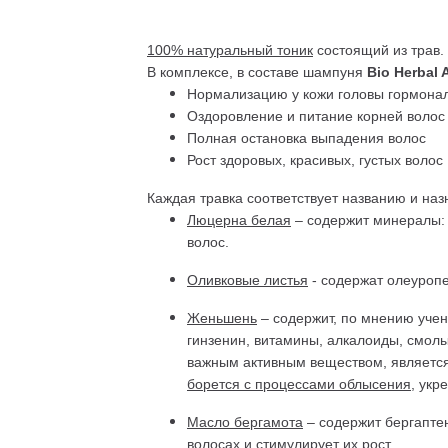
100% натуральный тоник
состоящий из трав.
В комплексе, в составе шампуня
Bio Herbal 
Нормализацию у кожи головы гормона
Оздоровление и питание корней волос
Полная остановка выпадения волос
Рост здоровых, красивых, густых волос
Каждая травка соответствует названию и наз
Люцерна белая
– содержит минералы: 
волос.
Оливковые листья
- содержат олеуроп
Женьшень
– содержит, по мнению учен
гинзенин, витамины, алкалоиды, смол
важным активным веществом, является
борется с процессами облысения
, укр
Масло бергамота
– содержит бергапте
волосах и стимулирует их рост.