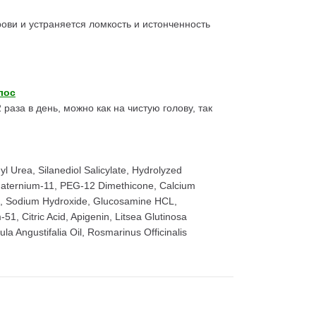
ови и устраняется ломкость и истонченность
лос
аза в день, можно как на чистую голову, так
l Urea, Silanediol Salicylate, Hydrolyzed
yquaternium-11, PEG-12 Dimethicone, Calcium
l, Sodium Hydroxide, Glucosamine HCL,
1, Citric Acid, Apigenin, Litsea Glutinosa
ula Angustifalia Oil, Rosmarinus Officinalis