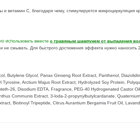
 и витамин С, благодаря чему, стимулируется микроциркуляция кр
но исп
ользовать вместе
с травяным шампунем от выпадения во
и не смывать. Для быстрого достижения эффекта нужно наносить 2 р
ol, Butylene Glycol, Panax Ginseng Root Extract, Panthenol, Diazolidiny
tyl Tyrosine, Arctium Majus Root Extract, Hydrolyzed Soy Protein, Pol
Buteth-26, Disodium EDTA, Fragrance, PEG-40 Hydrogenated Castor Oi
anthus Communis Extract, 3-loda-2-propynylbutylcardanate, Quaternium-5
xtract, Biotinoyl Tripeptide, Citrus Aurantium Bergamia Fruit Oil, Lavand