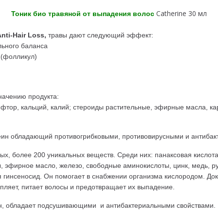
Catherine 30 мл
Тоник био травяной от выпадения волос
Anti-Hair Loss,
травы дают следующий эффект:
льного баланса
 (фолликул)
начению продукта:
фтор, кальций, калий; стероиды растительные, эфирные масла, кар
еин обладающий противогрибковыми, противовирусными и антибак
ых, более 200 уникальных веществ. Среди них: панаксовая кислота
ы, эфирное масло, железо, свободные аминокислоты, цинк, медь, 
 гинсеносид. Он помогает в снабжении организма кислородом. Док
епляет, питает волосы и предотвращает их выпадение.
н, обладает подсушивающими и антибактериальными свойствами.