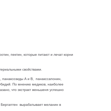
отин, пектин, которые питают и лечат корни
териальными свойствами.
, панаксозиды А и В, панакссапонин,
рубидий. По мнению медиков, наиболее
азано, что экстракт женьшеня успешно
 Бергаптен вырабатывает меланин в