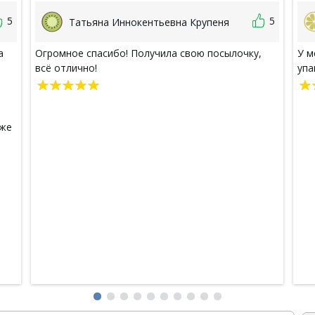
5
5
Татьяна Иннокентьевна Крупеня
а
Огромное спасибо! Получила свою посылочку,
У м
всё отлично!
упа
аже
-же
ам