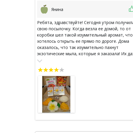
Янина
Ребята, здравствуйте! Сегодня утром получил
свою посылочку. Когда везла ее домой, то от
коробки шел такой изумительный аромат, что
хотелось открыть ее прямо по дороге. Дома
оказалось, что так изумительно пахнут
экзотические мыла, которые я заказала! Их д
жалко использовать. Повесила в ванной для
аромата! Это просто супер! Все остальное то
очень понравилось, паста для супа том ям -
просто сказка, очень насыщенная! Большое в
спасибо! Настроение просто праздничное!