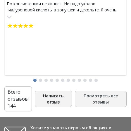
По консистенции не липнет. Не надо уколов
гиалуроновой кислоты в зону шеи и декольте. Я очень
довольна. Маски для волос, особенно окрашенных,
недорогие и качественные. Масло кокоса очень
питательное действие оказывает под любой крем для
лица и тела. Запах кокоса неповторимый.
Всего
Написать
Посмотреть все
отзывов:
отзыв
отзывы
144
Хотите узнавать первым об акциях и