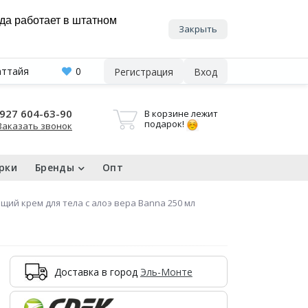
нда работает в штатном
Закрыть
аттайя
0
Регистрация
Вход
927 604-63-90
В корзине лежит
подарок!
Заказать звонок
рки
Бренды
Опт
ий крем для тела с алоэ вера Banna 250 мл
Доставка в город
Эль-Монте