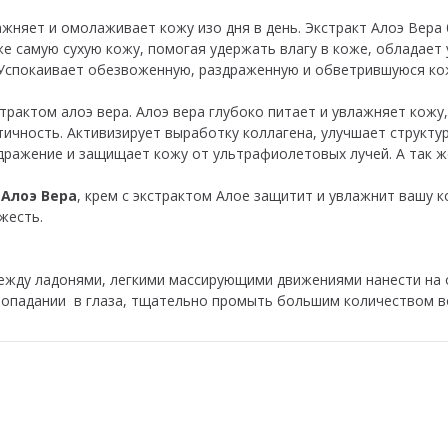
ажняет и омолаживает кожу изо дня в день. Экстракт Алоэ Вера
же самую сухую кожу, помогая удержать влагу в коже, облада
 Успокаивает обезвоженную, раздраженную и обветрившуюся ко
рактом алоэ вера. Алоэ вера глубоко питает и увлажняет кожу,
стичность. Активизирует выработку коллагена, улучшает структу
дражение и защищает кожу от ультрафиолетовых лучей. А так 
а
Алоэ Вера
, крем с экстрактом Алое защитит и увлажнит вашу 
жесть.
ежду ладонями, легкими массирующими движениями нанести на 
попадании в глаза, тщательно промыть большим количеством в