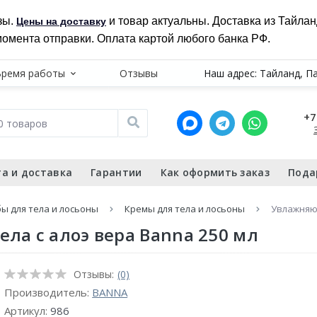
зы.
и товар актуальны. Доставка из Тайла
Цены на доставку
момента отправки. Оплата картой любого банка РФ.
Время работы
Отзывы
Наш адрес: Тайланд, П
+7
а и доставка
Гарантии
Как оформить заказ
Пода
бы для тела и лосьоны
Кремы для тела и лосьоны
Увлажняющ
ла с алоэ вера Banna 250 мл
Отзывы:
(0)
Производитель:
BANNA
Артикул:
986