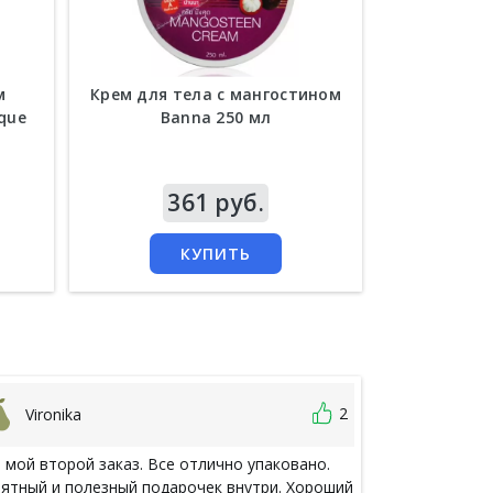
м
Крем для тела с мангостином
Увлажняюще
que
Banna 250 мл
кокосовом м
гр
Цена
361 руб.
Цена
1 
КУПИТЬ
2
Vironika
Эльвир
 мой второй заказ. Все отлично упаковано.
Уважаемые по
ятный и полезный подарочек внутри. Хороший
сайте данного