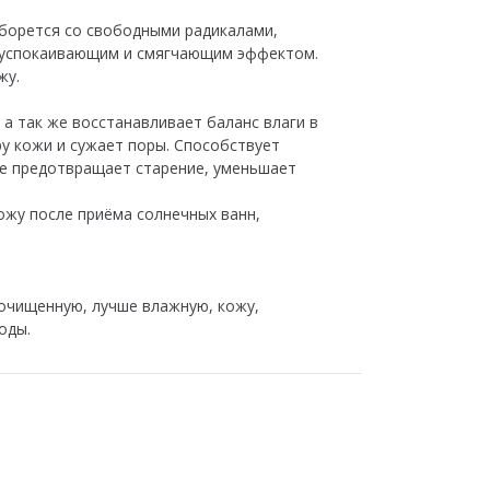
 борется со свободными радикалами,
ет успокаивающим и смягчающим эффектом.
жу.
 а так же восстанавливает баланс влаги в
ру кожи и сужает поры. Способствует
же предотвращает старение, уменьшает
кожу после приёма солнечных ванн,
очищенную, лучше влажную, кожу,
оды.