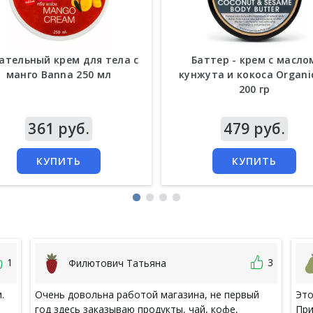
ательный крем для тела с
Баттер - крем с масло
манго Banna 250 мл
кунжута и кокоса Organi
200 гр
а
361 руб.
Цена
479 руб.
КУПИТЬ
КУПИТЬ
1
3
Филютович Татьяна
.
Очень довольна работой магазина, не первый
Это
год здесь заказываю продукты, чай, кофе,
При