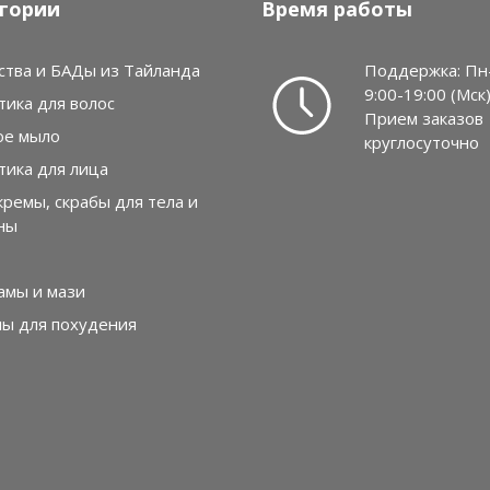
гории
Время работы
ства и БАДы из Тайланда
Поддержка: Пн
9:00-19:00 (Мск
тика для волос
Прием заказов
ое мыло
круглосуточно
тика для лица
кремы, скрабы для тела и
ны
амы и мази
лы для похудения