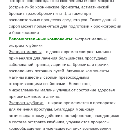
которые сопровождаются скоплением вязкой мокроты
(острые либо хронические бронхиты, астматический
бронхит, трахеобронхит и т.п.), а также при
воспалительных процессах среднего уха. Также данный
сироп может применяться для подготовки к бронхографии
и бронхоскопии.
Вспомогательные компоненты
: экстракт малины,
экстракт клубники
Экстракт малины
– с давних времен экстракт малины
применялся для лечения большинства простудных
заболеваний, гриппа, ларингита, бронхита и прочих
воспалениях легочных путей. Активные компоненты
малины известны своими превосходными
отхаркивающими свойствами. Более того,
микроэлементы малины улучшают состояние здоровья
при авитаминозе и ангине.
Экстракт клубники
– широко применяется в препаратах
для лечения простуды. Благодаря мощному
антиоксидантному действию полифенолов, находящихся
в составе экстракта клубники, улучшаются процессы
кровообращения и уменьшается риск возникновения