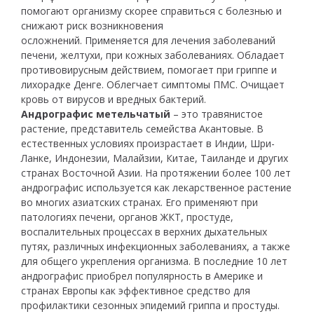
помогают организму скорее справиться с болезнью и
снижают риск возникновения
осложнений. Применяется для лечения заболеваний
печени, желтухи, при кожных заболеваниях. Обладает
противовирусным действием, помогает при гриппе и
лихорадке Денге. Облегчает симптомы ПМС. Очищает
кровь от вирусов и вредных бактерий.
Андрографис метельчатый
– это травянистое
растение, представитель семейства Акантовые. В
естественных условиях произрастает в Индии, Шри-
Ланке, Индонезии, Малайзии, Китае, Таиланде и других
странах Восточной Азии. На протяжении более 100 лет
андрографис используется как лекарственное растение
во многих азиатских странах. Его применяют при
патологиях печени, органов ЖКТ, простуде,
воспалительных процессах в верхних дыхательных
путях, различных инфекционных заболеваниях, а также
для общего укрепления организма. В последние 10 лет
андрографис приобрел популярность в Америке и
странах Европы как эффективное средство для
профилактики сезонных эпидемий гриппа и простуды.