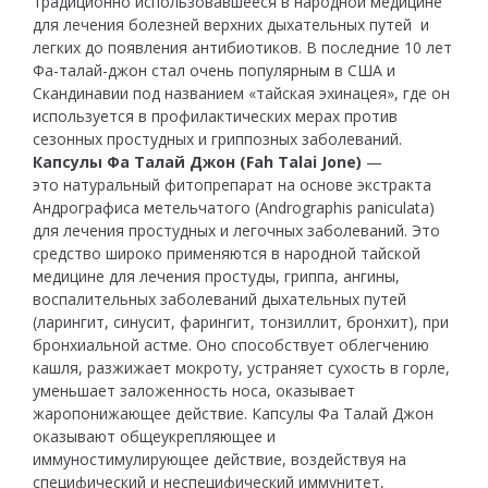
традиционно использовавшееся в народной медицине
для лечения болезней верхних дыхательных путей и
легких до появления антибиотиков. В последние 10 лет
Фа-талай-джон стал очень популярным в США и
Скандинавии под названием «тайская эхинацея», где он
используется в профилактических мерах против
сезонных простудных и гриппозных заболеваний.
Капсулы Фа Талай Джон (Fah Talai Jone)
—
это натуральный фитопрепарат на основе экстракта
Андрографиса метельчатого (Andrographis paniculata)
для лечения простудных и легочных заболеваний. Это
средство широко применяются в народной тайской
медицине для лечения простуды, гриппа, ангины,
воспалительных заболеваний дыхательных путей
(ларингит, синусит, фарингит, тонзиллит, бронхит), при
бронхиальной астме. Оно способствует облегчению
кашля, разжижает мокроту, устраняет сухость в горле,
уменьшает заложенность носа, оказывает
жаропонижающее действие. Капсулы Фа Талай Джон
оказывают общеукрепляющее и
иммуностимулирующее действие, воздействуя на
специфический и неспецифический иммунитет,